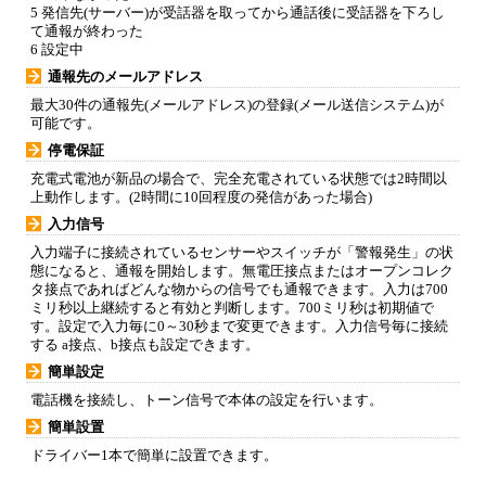
5 発信先(サーバー)が受話器を取ってから通話後に受話器を下ろし
て通報が終わった
6 設定中
通報先のメールアドレス
最大30件の通報先(メールアドレス)の登録(メール送信システム)が
可能です。
停電保証
充電式電池が新品の場合で、完全充電されている状態では2時間以
上動作します。(2時間に10回程度の発信があった場合)
入力信号
入力端子に接続されているセンサーやスイッチが「警報発生」の状
態になると、通報を開始します。無電圧接点またはオープンコレク
タ接点であればどんな物からの信号でも通報できます。入力は700
ミリ秒以上継続すると有効と判断します。700ミリ秒は初期値で
す。設定で入力毎に0～30秒まで変更できます。入力信号毎に接続
する a接点、b接点も設定できます。
簡単設定
電話機を接続し、トーン信号で本体の設定を行います。
簡単設置
ドライバー1本で簡単に設置できます。