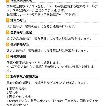
通報受信側設定
携帯電話機やパソコンなど、Eメールが受信出来る端末のメールア
ドレスを登録(メール送信システム)します。
受信側はサーバーのアドレスを受信許可して下さい。
通常の呼出
入力信号が「警報発生」になると通報を行います。
全解除呼出設定
全ての入力信号が「警報解除」になると解除通報を行います。
個別解除呼出
各入力信号が「警報解除」になる毎に解除呼出を行います。
停電時発信
停電や復電があったときに通報します。
※ACアダプタからの電源供給が無くなった時に停電と判断しま
す。
動作状況の確認方法
現在の動作状況や、接続状態などはランプで確認できます。
1 電話を接続中
2 話し中
3 再ダイヤル待機中
4 使われていない番号にかけた、または使用出来ない回線でダイヤ
ル出来なかった