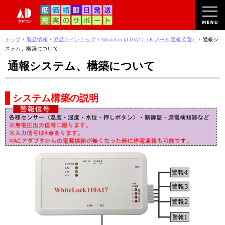
このページの本文へ
現
トップ
/
製品情報
/
製品ラインナップ
/
WhiteLock110A17（E メール通報装置）
/
通報シ
在
ステム、構築について
の
通報システム、構築について
位
置：
システム構築の説明