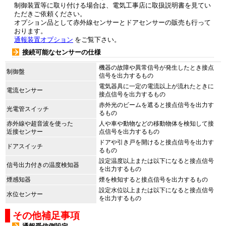
制御装置等に取り付ける場合は、電気工事店に取扱説明書を見てい
ただきご依頼ください。
オプション品として赤外線センサーとドアセンサーの販売も行って
おります。
通報装置オプション
をご覧下さい。
接続可能なセンサーの仕様
機器の故障や異常信号が発生したとき接点
制御盤
信号を出力するもの
電気器具に一定の電流以上が流れたときに
電流センサー
接点信号を出力するもの
赤外光のビームを遮ると接点信号を出力す
光電管スイッチ
るもの
赤外線や超音波を使った
人や車や動物などの移動物体を検知して接
近接センサー
点信号を出力するもの
ドアや引き戸を開けると接点信号を出力す
ドアスイッチ
るもの
設定温度以上または以下になると接点信号
信号出力付きの温度検知器
を出力するもの
煙感知器
煙を検知すると接点信号を出力するもの
設定水位以上または以下になると接点信号
水位センサー
を出力するもの
その他補足事項