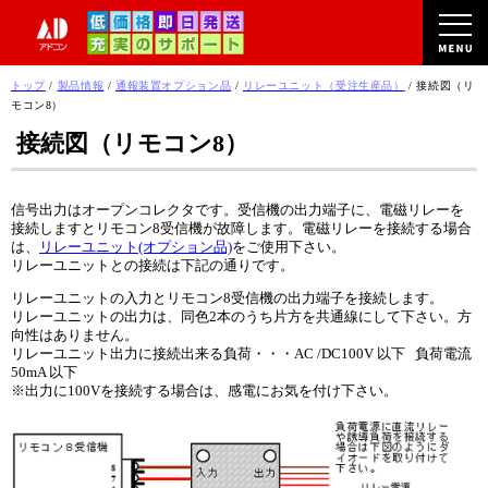
このページの本文へ
現
トップ
/
製品情報
/
通報装置オプション品
/
リレーユニット（受注生産品）
/
接続図（リ
在
モコン8）
の
接続図（リモコン8）
位
置：
信号出力はオープンコレクタです。受信機の出力端子に、電磁リレーを
接続しますとリモコン8受信機が故障します。電磁リレーを接続する場合
は、
リレーユニット(オプション品)
をご使用下さい。
リレーユニットとの接続は下記の通りです。
リレーユニットの入力とリモコン8受信機の出力端子を接続します。
リレーユニットの出力は、同色2本のうち片方を共通線にして下さい。方
向性はありません。
リレーユニット出力に接続出来る負荷・・・AC /DC100V 以下 負荷電流
50mA 以下
※出力に100Vを接続する場合は、感電にお気を付け下さい。