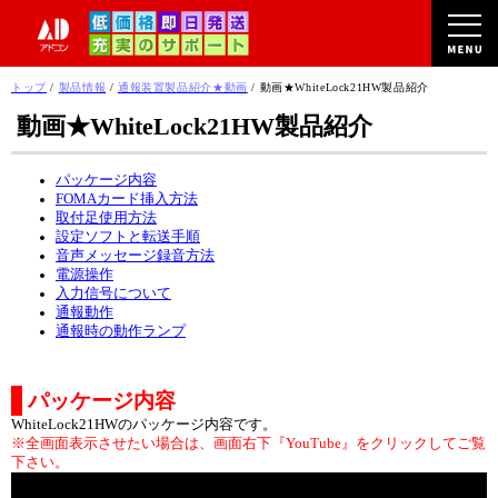
このページの本文へ
現
トップ
/
製品情報
/
通報装置製品紹介★動画
/
動画★WhiteLock21HW製品紹介
在
動画★WhiteLock21HW製品紹介
の
位
置：
パッケージ内容
FOMAカード挿入方法
取付足使用方法
設定ソフトと転送手順
音声メッセージ録音方法
電源操作
入力信号について
通報動作
通報時の動作ランプ
パッケージ内容
WhiteLock21HWのパッケージ内容です。
※全画面表示させたい場合は、画面右下『YouTube』をクリックしてご覧
下さい。