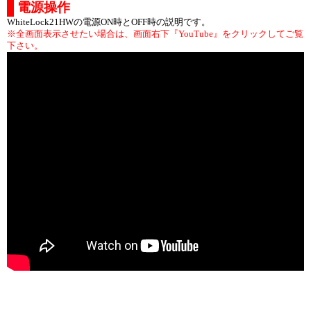
電源操作
WhiteLock21HWの電源ON時とOFF時の説明です。
※全画面表示させたい場合は、画面右下『YouTube』をクリックしてご覧
下さい。