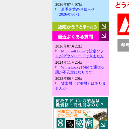
2026年07月07日
夏季休業のお知らせ
（2026/07/07）
故
障
か
最
な？
近
と
よ
2026年07月22日
思
く
Microsoft Edgeで設定ソフ
っ
あ
トがダウンロードできません
た
る
2024年11月25日
ら
質
WhiteLock21MMで通信状
問
態が不安定になります
2023年06月20日
貸出機（デモ機）はありま
せんか