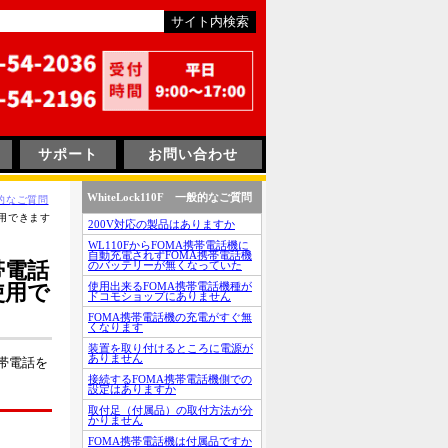
サポート
お問い合わせ
WhiteLock110F 一般的なご質問
一般的なご質問
用できます
200V対応の製品はありますか
WL110FからFOMA携帯電話機に
自動充電されずFOMA携帯電話機
帯電話
のバッテリーが無くなっていた
使用で
使用出来るFOMA携帯電話機種が
ドコモショップにありません
FOMA携帯電話機の充電がすぐ無
くなります
装置を取り付けるところに電源が
ありません
帯電話を
接続するFOMA携帯電話機側での
設定はありますか
取付足（付属品）の取付方法が分
かりません
FOMA携帯電話機は付属品ですか