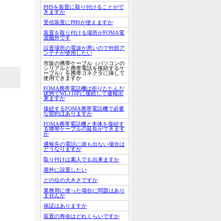
PHSを装置に取り付けることがで
きますか
受信装置にPHSが使えますか
装置を取り付ける場所がFOMA電
波圏外です
設置場所の電波が悪いので外部ア
ンテナが使用したい
市販の携帯ケーブル（パソコンの
シリアルと携帯電話を接続するケ
ーブル）を携帯コネクタに挿して
使用できますか
FOMA携帯電話機は折りたたんだ
状態でWL110Fに接続して通報出
来ますか
接続するFOMA携帯電話機で必要
な契約はありますか
FOMA携帯電話機と本体を接続す
る携帯ケーブルの延長ができます
か
通報先の電話に誰も出ない場合は
どうなりますか
取り付けは素人でも出来ますか
屋外に設置したい
どの位の大きさですか
業務用に使った場合に問題はあり
ませんか
保証はありますか
装置の寿命はどれくらいですか