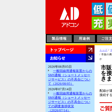
このページの本文へ
製品情報
用途例
ご注
HOME
現
トップ
/
在
/
市販の携
お
の
か
知
位
ら
市
2026年08月05日
置：
せ
一般回線用通報装置からの
を
SMS通報（ショートメッセー
き
ジサービス）の不具合につい
て（2026/08/05）
2026年07月14日
配線が
一般回線用通報装置からの
接続す
SMS通報（ショートメッセー
ジサービス）の不具合につい
ての調査進捗状況
（2026/07/14）