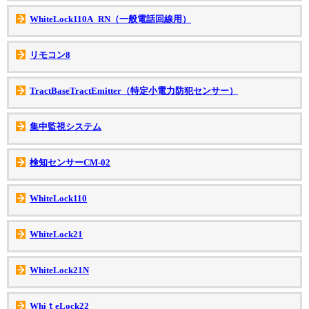
WhiteLock110A_RN（一般電話回線用）
リモコン8
TractBaseTractEmitter（特定小電力防犯センサー）
集中監視システム
検知センサーCM-02
WhiteLock110
WhiteLock21
WhiteLock21N
WhiｔeLock22