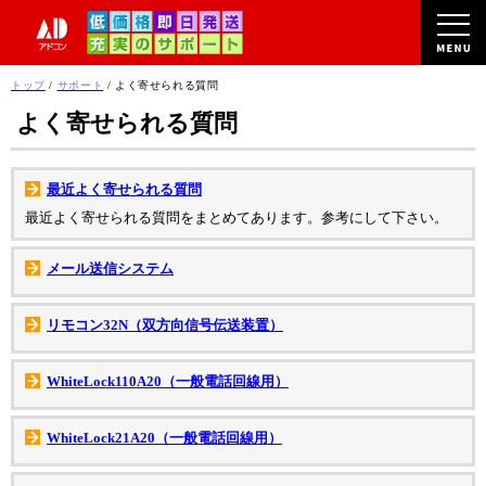
このページの本文へ
現
トップ
/
サポート
/
よく寄せられる質問
在
よく寄せられる質問
の
位
置：
最近よく寄せられる質問
最近よく寄せられる質問をまとめてあります。参考にして下さい。
メール送信システム
リモコン32N（双方向信号伝送装置）
WhiteLock110A20（一般電話回線用）
WhiteLock21A20（一般電話回線用）