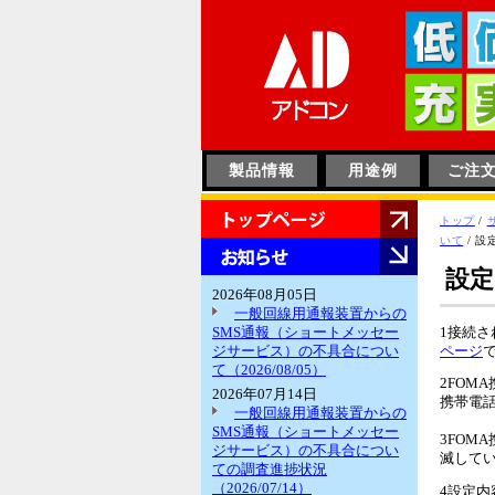
このページの本文へ
製品情報
用途例
ご注
HOME
現
トップ
/
在
いて
/
設
お
の
知
設
位
ら
2026年08月05日
置：
せ
一般回線用通報装置からの
SMS通報（ショートメッセー
1接続さ
ジサービス）の不具合につい
ページ
て（2026/08/05）
2FOM
2026年07月14日
携帯電
一般回線用通報装置からの
SMS通報（ショートメッセー
3FOM
ジサービス）の不具合につい
滅して
ての調査進捗状況
（2026/07/14）
4設定