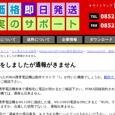
サイトマップ
文について
送料について
企業情報
ダウンロード
サポート
/
よく寄せられる質問
/
WhiteLock110F(FOMA携帯電話対応)
/
WhiteLock110F 
定をしましたが通報がきません
定をしましたが通報がきません
れたFOMA携帯電話機は動作テストで『○』が付いた機種でしょうか。
動作テ
でご確認下さい。
A携帯電話機単体で通報先に電話が掛かるかご確認下さい。FOMA回線契約さ
話機では、通報も出来ません。
A携帯電話機をWL110Fに接続した後、WL110Fの電源をONにすると『RUN』
いますか。点滅した状態でないと、通報出来ません。
内容で「通報先の電話番号」を入力する際にハイフンは入れないで下さい。ハ