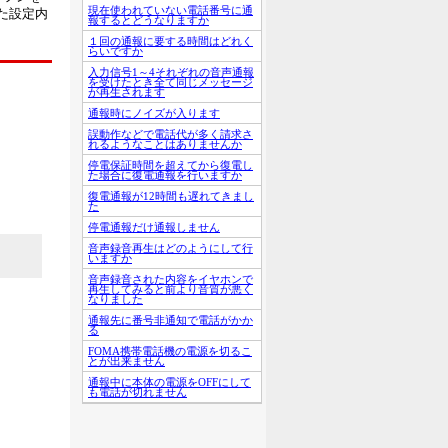
現在使われていない電話番号に通
た設定内
報するとどうなりますか
１回の通報に要する時間はどれく
らいですか
入力信号1～4それぞれの音声通報
を受けたとき全て同じメッセージ
が再生されます
通報時にノイズが入ります
誤動作などで電話代が多く請求さ
れるようなことはありませんか
停電保証時間を超えてから復電し
た場合に復電通報を行いますか
復電通報が12時間も遅れてきまし
た
停電通報だけ通報しません
音声録音再生はどのようにして行
いますか
音声録音された内容をイヤホンで
再生してみると前より音質が悪く
なりました
通報先に番号非通知で電話がかか
る
FOMA携帯電話機の電源を切るこ
とが出来ません
通報中に本体の電源をOFFにして
も電話が切れません