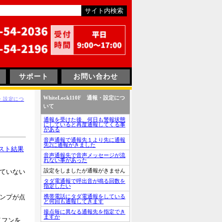
サポート
お問い合わせ
WhiteLock110F 通報・設定につ
通報・設定につ
いて
通報を受けた後、何日も警報状態
にしていると再度通報してくる事
がある
音声通報で通報先１より先に通報
先2に通報がきました
スト結果
音声通報先で音声メッセージが流
れない事があった
設定をしましたが通報がきません
れていない
タダ電通報で呼出音が鳴る回数を
指定したい
携帯電話にタダ電通報をしている
ランプが点
と何回も通報してきます
接点毎に異なる通報先を指定でき
ますか
イフンを