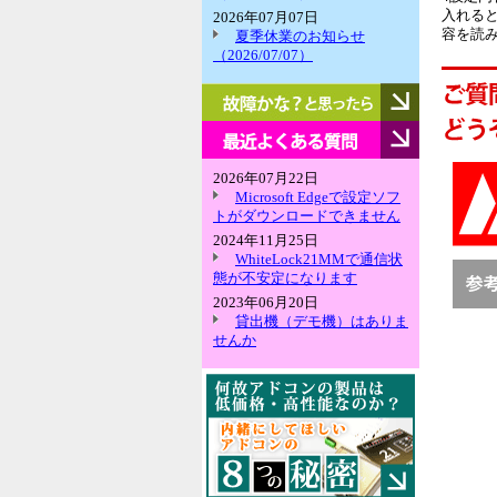
入れる
2026年07月07日
容を読
夏季休業のお知らせ
（2026/07/07）
故
障
か
最
な？
近
と
よ
2026年07月22日
思
く
Microsoft Edgeで設定ソフ
っ
あ
トがダウンロードできません
た
る
2024年11月25日
ら
質
WhiteLock21MMで通信状
問
態が不安定になります
2023年06月20日
貸出機（デモ機）はありま
せんか