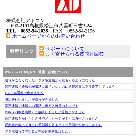
株式会社アドコン
〒690-2101島根県松江市八雲町日吉3-24
TEL 0852-54-2036
FAX 0852-54-2196
ホームページからのお問い合わせ
サポートについて
よく寄せられる質問と回答
WhiteLock110A_RN 通報・設定について
通報がこなくなったりタダ電通報が何度もくるようになった
音声通報で通報先が電話に出ていないのに通報装置は正常終了してしまう
Eメール通報は出来ますか
設定を行いましたが通報がきません
音声通報で通報先の電話に出ると無音のままです
PBX（内線交換機）に接続しましたが通報がきません
音声通報を受けたとき音声メッセージがすぐに再生されません
呼出音が鳴って直ぐに受話器を取るとまた電話がかかってきます
タダ電通報で呼出音が鳴る回数を指定したい