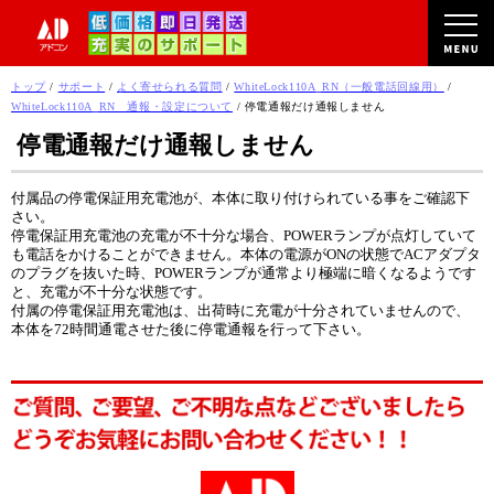
このページの本文へ
現
トップ
/
サポート
/
よく寄せられる質問
/
WhiteLock110A_RN（一般電話回線用）
/
在
WhiteLock110A_RN 通報・設定について
/
停電通報だけ通報しません
の
停電通報だけ通報しません
位
置：
付属品の停電保証用充電池が、本体に取り付けられている事をご確認下
さい。
停電保証用充電池の充電が不十分な場合、POWERランプが点灯していて
も電話をかけることができません。本体の電源がONの状態でACアダプタ
のプラグを抜いた時、POWERランプが通常より極端に暗くなるようです
と、充電が不十分な状態です。
付属の停電保証用充電池は、出荷時に充電が十分されていませんので、
本体を72時間通電させた後に停電通報を行って下さい。