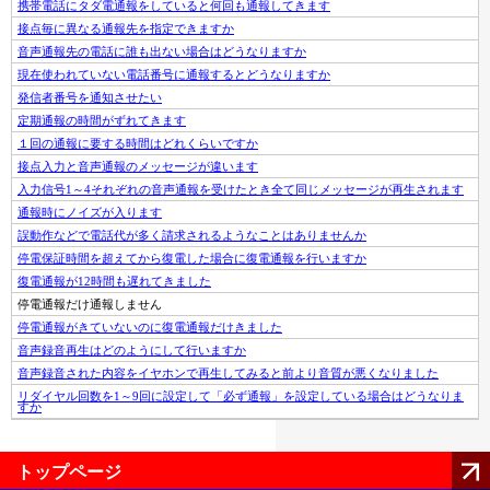
携帯電話にタダ電通報をしていると何回も通報してきます
接点毎に異なる通報先を指定できますか
音声通報先の電話に誰も出ない場合はどうなりますか
現在使われていない電話番号に通報するとどうなりますか
発信者番号を通知させたい
定期通報の時間がずれてきます
１回の通報に要する時間はどれくらいですか
接点入力と音声通報のメッセージが違います
入力信号1～4それぞれの音声通報を受けたとき全て同じメッセージが再生されます
通報時にノイズが入ります
誤動作などで電話代が多く請求されるようなことはありませんか
停電保証時間を超えてから復電した場合に復電通報を行いますか
復電通報が12時間も遅れてきました
停電通報だけ通報しません
停電通報がきていないのに復電通報だけきました
音声録音再生はどのようにして行いますか
音声録音された内容をイヤホンで再生してみると前より音質が悪くなりました
リダイヤル回数を1～9回に設定して「必ず通報」を設定している場合はどうなりま
すか
トップページ