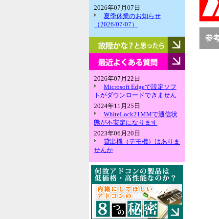
2026年07月07日
夏季休業のお知らせ
（2026/07/07）
故
障
か
最
な？
近
と
よ
2026年07月22日
思
く
Microsoft Edgeで設定ソフ
っ
あ
トがダウンロードできません
た
る
2024年11月25日
ら
質
WhiteLock21MMで通信状
問
態が不安定になります
2023年06月20日
貸出機（デモ機）はありま
せんか