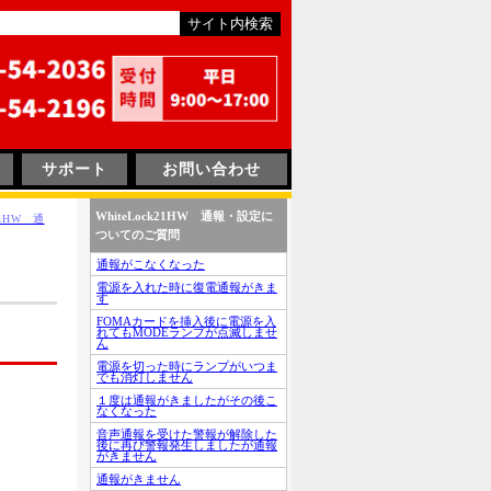
サポート
お問い合わせ
WhiteLock21HW 通報・設定に
k21HW 通
ついてのご質問
通報がこなくなった
電源を入れた時に復電通報がきま
す
FOMAカードを挿入後に電源を入
れてもMODEランプが点滅しませ
ん
電源を切った時にランプがいつま
でも消灯しません
１度は通報がきましたがその後こ
なくなった
音声通報を受けた警報が解除した
後に再び警報発生しましたが通報
がきません
通報がきません