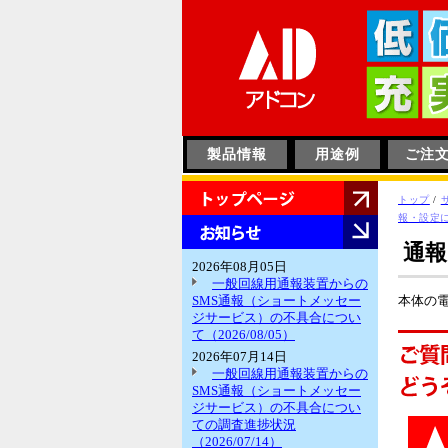
このページの本文へ
製品情報
用途例
ご注
HOME
現
トップ
/
在
報・設定
お
の
知
通報
位
ら
2026年08月05日
置：
せ
一般回線用通報装置からの
SMS通報（ショートメッセー
本体の電
ジサービス）の不具合につい
て（2026/08/05）
2026年07月14日
一般回線用通報装置からの
SMS通報（ショートメッセー
ジサービス）の不具合につい
ての調査進捗状況
（2026/07/14）