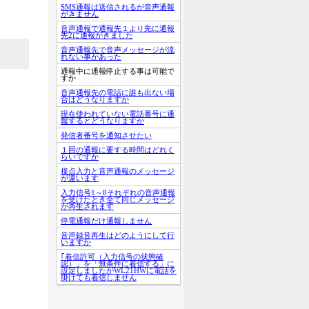
SMS通報は送信されるが音声通報
がきません
音声通報で通報先１より先に通報
先2に通報がきました
音声通報先で音声メッセージが流
れない事があった
通報中に通報停止する事は可能で
すか
音声通報先の電話に誰も出ない場
合はどうなりますか
現在使われていない電話番号に通
報するとどうなりますか
発信者番号を通知させたい
１回の通報に要する時間はどれく
らいですか
接点入力と音声通報のメッセージ
が違います
入力信号1～8それぞれの音声通報
を受けたとき全て同じメッセージ
が再生されます
停電通報だけ通報しません
音声録音再生はどのようにして行
いますか
｢着信許可（入力信号の状態確
認）」を「無条件に着信する」に
設定しましたがWL21HWに電話を
掛けても着信しません