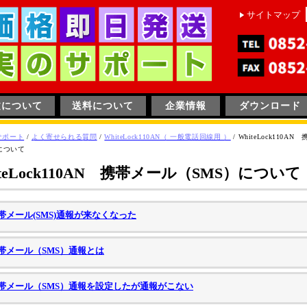
サイトマップ
文について
送料について
企業情報
ダウンロード
サポート
/
よく寄せられる質問
/
WhiteLock110AN（ 一般電話回線用 ）
/
WhiteLock110A
について
iteLock110AN 携帯メール（SMS）について
帯メール(SMS)通報が来なくなった
帯メール（SMS）通報とは
帯メール（SMS）通報を設定したが通報がこない