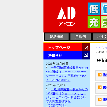
このページの本文へ
製品情報
用途例
ご注
HOME
現
トップ
/
在
（SMS）
お
の
知
Wh
位
ら
2026年08月05日
置：
せ
一般回線用通報装置からの
SMS通報（ショートメッセー
携
ジサービス）の不具合につい
て（2026/08/05）
2026年07月14日
携
一般回線用通報装置からの
SMS通報（ショートメッセー
ジサービス）の不具合につい
携
ての調査進捗状況
（2026/07/14）