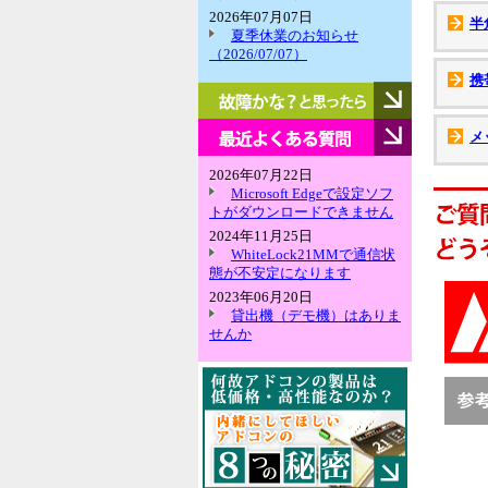
2026年07月07日
半
夏季休業のお知らせ
（2026/07/07）
携
故
障
か
最
メ
な？
近
と
よ
2026年07月22日
思
く
Microsoft Edgeで設定ソフ
っ
あ
トがダウンロードできません
た
る
2024年11月25日
ら
質
WhiteLock21MMで通信状
問
態が不安定になります
2023年06月20日
貸出機（デモ機）はありま
せんか