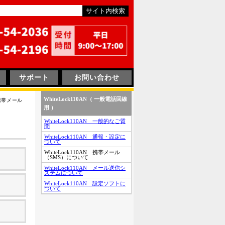
サポート
お問い合わせ
WhiteLock110AN（ 一般電話回線
N 携帯メール
用 ）
WhiteLock110AN 一般的なご質
問
WhiteLock110AN 通報・設定に
ついて
WhiteLock110AN 携帯メール
（SMS）について
WhiteLock110AN メール送信シ
ステムについて
WhiteLock110AN 設定ソフトに
ついて