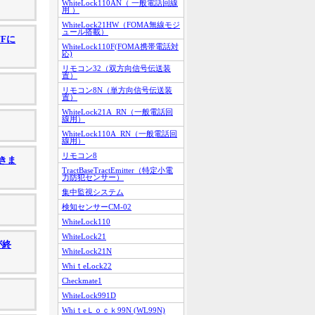
WhiteLock110AN（ 一般電話回線
用 ）
WhiteLock21HW（FOMA無線モジ
ュール搭載）
Fに
WhiteLock110F(FOMA携帯電話対
応)
リモコン32（双方向信号伝送装
置）
リモコン8N（単方向信号伝送装
置）
WhiteLock21A_RN（一般電話回
線用）
WhiteLock110A_RN（一般電話回
線用）
リモコン8
きま
TractBaseTractEmitter（特定小電
力防犯センサー）
集中監視システム
検知センサーCM-02
WhiteLock110
WhiteLock21
が終
WhiteLock21N
WhiｔeLock22
Checkmate1
WhiteLock991D
WhiｔeＬｏｃｋ99N (WL99N)