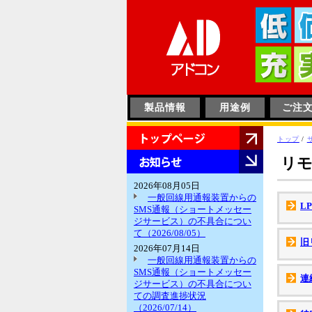
このページの本文へ
製品情報
用途例
ご注
HOME
現
トップ
/
在
お
リモ
の
知
位
ら
2026年08月05日
置：
せ
一般回線用通報装置からの
L
SMS通報（ショートメッセー
ジサービス）の不具合につい
て（2026/08/05）
旧
2026年07月14日
一般回線用通報装置からの
SMS通報（ショートメッセー
連
ジサービス）の不具合につい
ての調査進捗状況
（2026/07/14）