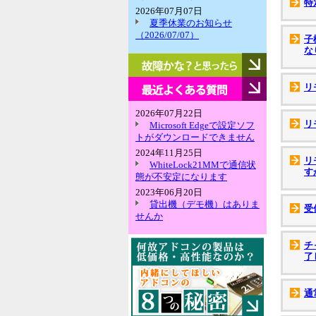
特
2026年07月07日
夏季休業のお知らせ
（2026/07/07）
子
な
故
障
か
最
リ
な？
近
と
よ
2026年07月22日
思
く
リ
Microsoft Edgeで設定ソフ
っ
あ
トがダウンロードできません
た
る
2024年11月25日
ら
質
リ
WhiteLock21MMで通信状
問
す
態が不安定になります
2023年06月20日
貸出機（デモ機）はありま
受
せんか
チ
了
通