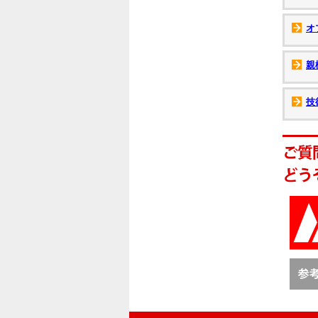
オ
親
技