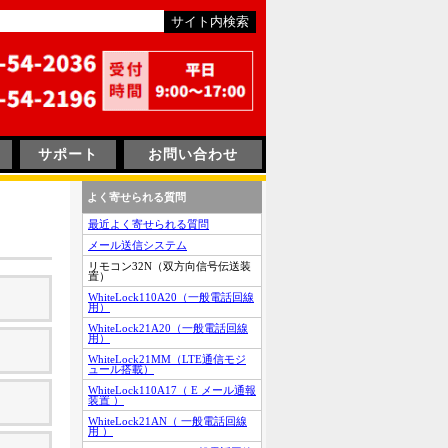
サポート
お問い合わせ
よく寄せられる質問
最近よく寄せられる質問
メール送信システム
リモコン32N（双方向信号伝送装
置）
WhiteLock110A20（一般電話回線
用）
WhiteLock21A20（一般電話回線
用）
WhiteLock21MM（LTE通信モジ
ュール搭載）
WhiteLock110A17（ E メール通報
装置 ）
WhiteLock21AN（ 一般電話回線
用 ）