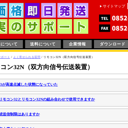
サイトマップ
文について
送料について
企業情報
ダウンロード
サポート
/
よく寄せられる質問
/
リモコン32N（双方向信号伝送装置）
コン32N（双方向信号伝送装置）
P3が高速点滅した状態になっていた
リモコン32とリモコン32Nの組み合わせで使用できますか
続送信制限はありますか