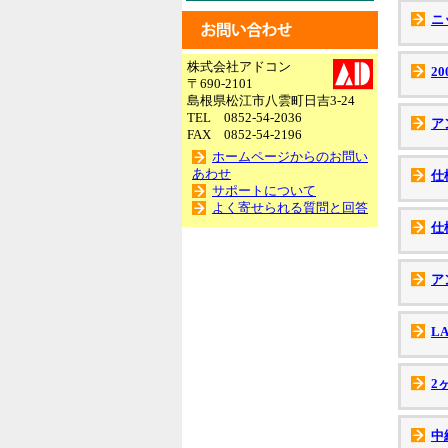
ニ
株式会社アドコン
2
〒690-2101
島根県松江市八雲町日吉3-24
TEL 0852-54-2036
ア
FAX 0852-54-2196
ホームページからのお問い
あわせ
仕
サポートについて
よく寄せられる質問と回答
仕
ア
L
2
中