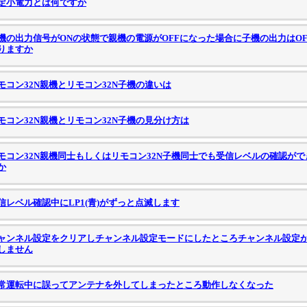
定小電力とは何ですか
機の出力信号がONの状態で親機の電源がOFFになった場合に子機の出力はOF
りますか
モコン32N親機とリモコン32N子機の違いは
モコン32N親機とリモコン32N子機の見分け方は
モコン32N親機同士もしくはリモコン32N子機同士でも受信レベルの確認がで
か
信レベル確認中にLP1(青)がずっと点滅します
ャンネル設定をクリアしチャンネル設定モードにしたところチャンネル設定
しません
常運転中に誤ってアンテナを外してしまったところ動作しなくなった