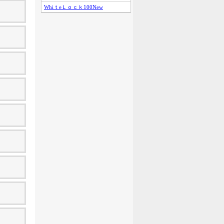
WhiｔeＬｏｃｋ100New