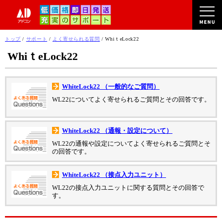
このページの本文へ
現
トップ
/
サポート
/
よく寄せられる質問
/
WhiｔeLock22
在
WhiｔeLock22
の
位
置：
WhiteLock22 （一般的なご質問）
WL22についてよく寄せられるご質問とその回答です。
WhiteLock22 （通報・設定について）
WL22の通報や設定についてよく寄せられるご質問とそ
の回答です。
WhiteLock22 （接点入力ユニット）
WL22の接点入力ユニットに関する質問とその回答で
す。