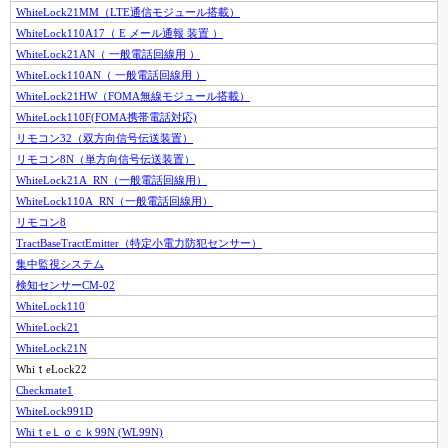
WhiteLock21MM（LTE通信モジュール搭載）
WhiteLock110A17（ E メール通報 装置 ）
WhiteLock21AN（ 一般電話回線用 ）
WhiteLock110AN（ 一般電話回線用 ）
WhiteLock21HW（FOMA無線モジュール搭載）
WhiteLock110F(FOMA携帯電話対応)
リモコン32（双方向信号伝送装置）
リモコン8N（単方向信号伝送装置）
WhiteLock21A_RN（一般電話回線用）
WhiteLock110A_RN（一般電話回線用）
リモコン8
TractBaseTractEmitter（特定小電力防犯センサー）
集中監視システム
検知センサーCM-02
WhiteLock110
WhiteLock21
WhiteLock21N
WhiｔeLock22
Checkmate1
WhiteLock991D
WhiｔeＬｏｃｋ99N (WL99N)