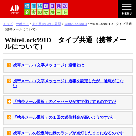
このページの本文へ
現
トップ
/
サポート
/
よく寄せられる質問
/
WhiteLock991D
/
WhiteLock991D タイプ共通
在
（携帯メールについて）
の
WhiteLock991D タイプ共通（携帯メー
位
ルについて）
置：
携帯メール（文字メッセージ）通報とは
携帯メール（文字メッセージ）通報を設定したが、通報がこな
い
「携帯メール通報」のメッセージが文字化けするのですが
「携帯メール通報」の１回の送信料金が高いようですが。
携帯メールの設定時に緑のランプが点灯したままになるのです