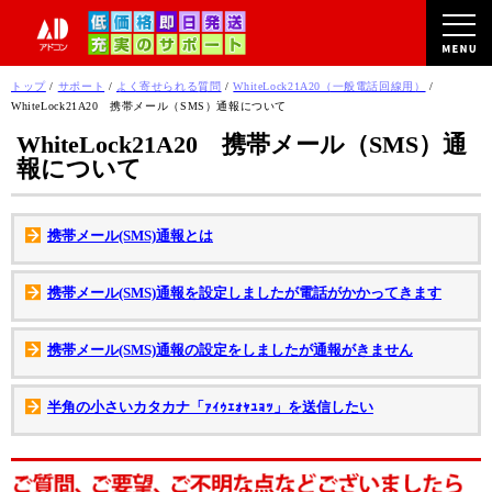
このページの本文へ
現
トップ
/
サポート
/
よく寄せられる質問
/
WhiteLock21A20（一般電話回線用）
/
在
WhiteLock21A20 携帯メール（SMS）通報について
の
WhiteLock21A20 携帯メール（SMS）通
位
報について
置：
携帯メール(SMS)通報とは
携帯メール(SMS)通報を設定しましたが電話がかかってきます
携帯メール(SMS)通報の設定をしましたが通報がきません
半角の小さいカタカナ「ｧｨｩｪｫｬｭｮｯ」を送信したい