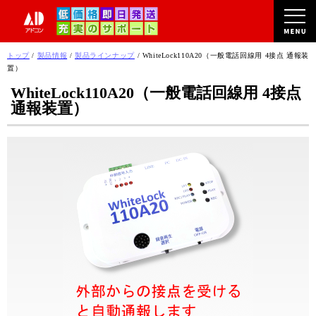
このページの本文へ
現
トップ
/
製品情報
/
製品ラインナップ
/
WhiteLock110A20（一般電話回線用 4接点 通報装
在
置）
の
WhiteLock110A20（一般電話回線用 4接点
位
通報装置）
置：