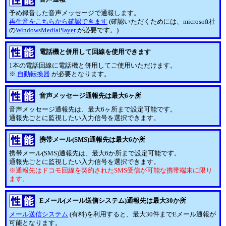
予め録音した音声メッセージで通報します。
再生音をこちらから確認できます
(確認いただくためには、microsoft社
の
WindowsMediaPlayer
が必要です。)
電話機と併用して回線を使用できます
1本の電話回線に電話機と併用してご使用いただけます。
※
自動転換器
が必要となります。
音声メッセージ通報先は最大6ヶ所
音声メッセージ通報先は、最大6ヶ所まで設定可能です。
通報先ごとに監視したい入力信号を選択できます。
携帯メール(SMS)通報先は最大6か所
携帯メール(SMS)通報先は、最大6か所まで設定可能です。
通報先ごとに監視したい入力信号を選択できます。
※通報先はドコモ回線を契約されたSMS受信が可能な携帯端末に限り
ます。
Eメール(メール送信システム)通報先は最大30か所
メール送信システム
(有料)を利用すると、最大30件までEメール通報が
可能となります。