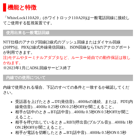
機能と特徴
「WhiteLock110A20」(ホワイトロック110A20)は一般電話回線に接続し
てご使用する監視装置です。
使用出来る一般電話回線
NTT仕様のアナログ回線[2線式のプッシュ回線またはダイヤル回線
(20PPS)]、PBX(2線式外線発信回線)、 ISDN回線ならTAのアナログポート
が利用できます。
注)モデムやターミナルアダプタなど、ルーター経由での動作保証は致し
かねます。
※2023年1月にADSL回線サービス終了
内線での使用について
内線で使用される場合、下記のすべての条件と一致するか確認してくだ
さい。
受話器を上げたとき→DT(発信音)…400Hzの連続、または、PDT(内
線発信音)…400Hz 0.25秒 ON 0.25秒OFFが聞こえること。
相手が話中のとき→BT(話中音)…400Hz 0.5秒ON 0.5秒OFFが聞こ
えること。
相手を呼び出しているとき→RBT(呼出音(プルプル音))…400Hz 1秒
ON 2秒OFFが聞こえること。
相手が電話を切断したとき→BT(話中音)…400Hz 0.5秒ON 0.5秒