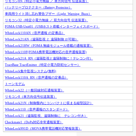
リモコン8N（特定小電力無線 ／ 単方向信号 伝送装置）
バッテリープロテクター（Battery Protector）
車両用ライト消し忘れ警告ブザー（Light_Warning_Buzz）
リモコン32（特定小電力無線 ／ 双方向信号 伝送装置）
FOMA-USB-Unit01（USBホスト搭載インターフェイスボード）
WhiteLock110AN（音声通報 の定番品）
WhiteLock21AN（遠隔監視 と 遠隔制御 が可能）
WhiteLock21HW（FOMA 無線モジュール搭載の通報装置）
WhiteLock110F(FOMA携帯電話機対応の音声通報装置)
WhiteLock21A_RN（遠隔監視と遠隔制御に！テレコン付）
TractBase TractEmitter（特定小電力防犯センサー）
WhiteLock集中監視システム(無料)
WhiteLock110A_RN（音声通報の定番品）
トーンモデム
WhiteLock22（一般回線対応通報装置）
リモコン8（単方向信号伝送装置）
WhiteLock21N（制御盤内にコンパクトに収まる縦型設計）
WhiteLock110（音声通報のスタンダード）
WhiteLock21（遠隔監視、遠隔制御に テレコン付き）
Checkmate1（DoPa対応非常通報装置）
WhiteLock991D（MOVA携帯電話機対応警報装置）