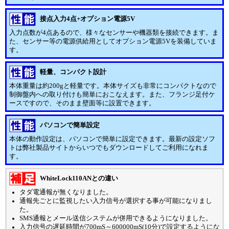
接点入力4点+オプション電源5V
入力点数が4点あるので、様々なセンサーや機器類を接続できます。ま
た、センサー等の電源供給用としてオプション電源5Vを装備していま
す。
軽量、コンパクト設計
本体重量は約200gと軽量です。本体サイズも非常にコンパクトなので
制御盤内への取り付けも簡単におこなえます。また、フランジ足付ケ
ースですので、そのまま壁面等に設置できます。
パソコンで簡単設定
本体の動作設定は、パソコンで簡単に設定できます。最新の設定ソフ
トは弊社製品サイトからいつでもダウンロードしてご利用になれま
す。
WhiteLock110ANとの違い
タダ電通報が無くなりました。
通報先ごとに監視したい入力信号が選択する事が可能になりまし
た。
SMS通報とメール送信システムが併用できるようになりました。
入力信号の遅延時間が700mS～600000mS(10分)で設定するようにな