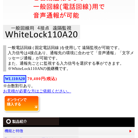
一般電話回線 ( 固定電話回線 )を使用して 遠隔監視が可能です。
入力信号は4接点あり、通報先の環境に合わせて「音声通報」「文字メ
ッセージ通報」が可能です。
また、通報先ごとに監視する入力信号を選択する事ができます。
※WhiteLock110ANの後継機です。
WL110A20
70,400円(税込)
※台数割引あり。
お見積が必要な方はご依頼ください。
オ
ン
ラ
イ
ン
で
購
機能と特徴
入