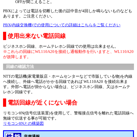
OFFが聞こえること。
PBXによっては電話を切断した後の話中音が4回しか鳴らないものなども
あります。ご注意ください。
PBX(内線交換機)での使用についての詳細はこちらをご覧ください
使用出来ない電話回線
ビジネスホン回線、ホームテレホン回線での使用は出来ません。
※これらの回線にWL110A20を接続し通報動作を行いますと、WL110A20
が故障します。
回線の確認方法
NTTの電話機(家電量販店・ホームセンターなどで市販している物)を内線
へ接続し、外線へ電話がかかる回線であれば WL110A20 を接続出来ま
す。外部へ電話が掛からない場合は、ビジネスホン回線、又はホームテ
レホン回線です。
電話回線が近くにない場合
リモコン8N(信号伝送装置)を使用して、警報接点信号を離れた電話回線へ
無線で伝送する事が可能です。
リモコン8Nとの構築図
音声通報