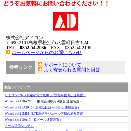
株式会社アドコン
〒690-2101島根県松江市八雲町日吉3-24
TEL 0852-54-2036
FAX 0852-54-2196
ホームページからのお問い合わせ
サポートについて
よく寄せられる質問と回答
製品ラインナップ
リモコン32N（特定小電力無線 ／ 双方向信号伝送装置）
WhiteLock110A20（一般電話回線用 4接点 通報装置）
WhiteLock21A20（一般電話回線用 8接点 通報装置）
WhiteLock21MM（LTE通信モジュール搭載の通報装置）
WhiteLock110A17（E メール通報装置）
メール送信システム