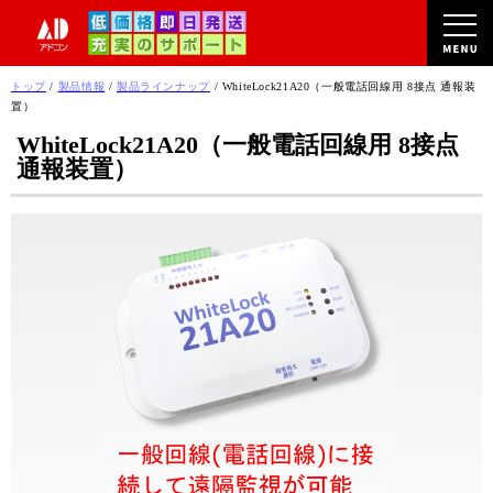
このページの本文へ
現
トップ
/
製品情報
/
製品ラインナップ
/
WhiteLock21A20（一般電話回線用 8接点 通報装
在
置）
の
WhiteLock21A20（一般電話回線用 8接点
位
通報装置）
置：