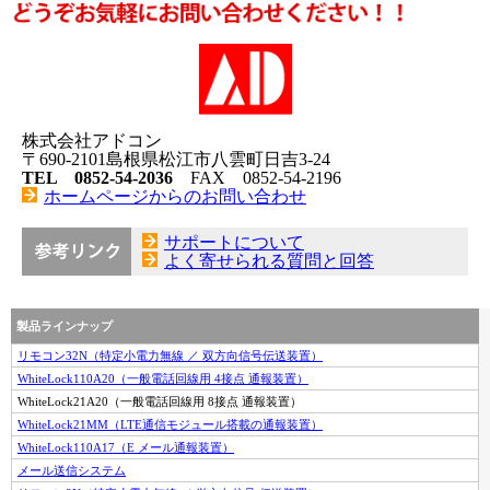
株式会社アドコン
〒690-2101島根県松江市八雲町日吉3-24
TEL 0852-54-2036
FAX 0852-54-2196
ホームページからのお問い合わせ
サポートについて
よく寄せられる質問と回答
製品ラインナップ
リモコン32N（特定小電力無線 ／ 双方向信号伝送装置）
WhiteLock110A20（一般電話回線用 4接点 通報装置）
WhiteLock21A20（一般電話回線用 8接点 通報装置）
WhiteLock21MM（LTE通信モジュール搭載の通報装置）
WhiteLock110A17（E メール通報装置）
メール送信システム