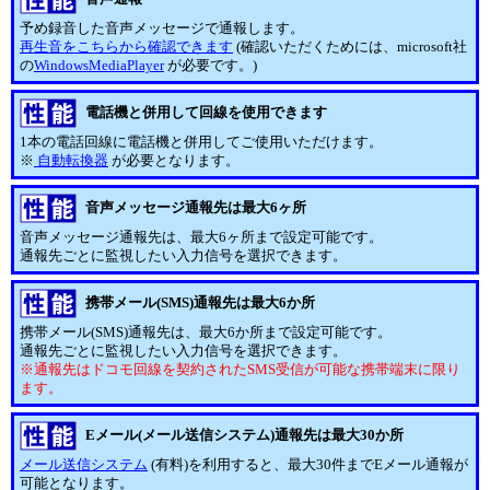
予め録音した音声メッセージで通報します。
再生音をこちらから確認できます
(確認いただくためには、microsoft社
の
WindowsMediaPlayer
が必要です。)
電話機と併用して回線を使用できます
1本の電話回線に電話機と併用してご使用いただけます。
※
自動転換器
が必要となります。
音声メッセージ通報先は最大6ヶ所
音声メッセージ通報先は、最大6ヶ所まで設定可能です。
通報先ごとに監視したい入力信号を選択できます。
携帯メール(SMS)通報先は最大6か所
携帯メール(SMS)通報先は、最大6か所まで設定可能です。
通報先ごとに監視したい入力信号を選択できます。
※通報先はドコモ回線を契約されたSMS受信が可能な携帯端末に限り
ます。
Eメール(メール送信システム)通報先は最大30か所
メール送信システム
(有料)を利用すると、最大30件までEメール通報が
可能となります。