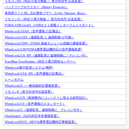
リモコン8N（特定小電力無線 ／ 単方向信号 伝送装置）
バッテリープロテクター（Battery Protector）
車両用ライト消し忘れ警告ブザー（Light_Warning_Buzz）
リモコン32（特定小電力無線 ／ 双方向信号 伝送装置）
FOMA-USB-Unit01（USBホスト搭載インターフェイスボード）
WhiteLock110AN（音声通報 の定番品）
WhiteLock21AN（遠隔監視 と 遠隔制御 が可能）
WhiteLock21HW（FOMA 無線モジュール搭載の通報装置）
WhiteLock110F(FOMA携帯電話機対応の音声通報装置)
WhiteLock21A_RN（遠隔監視と遠隔制御に！テレコン付）
TractBase TractEmitter（特定小電力防犯センサー）
WhiteLock集中監視システム(無料)
WhiteLock110A_RN（音声通報の定番品）
トーンモデム
WhiteLock22（一般回線対応通報装置）
リモコン8（単方向信号伝送装置）
WhiteLock21N（制御盤内にコンパクトに収まる縦型設計）
WhiteLock110（音声通報のスタンダード）
WhiteLock21（遠隔監視、遠隔制御に テレコン付き）
Checkmate1（DoPa対応非常通報装置）
WhiteLock991D（MOVA携帯電話機対応警報装置）