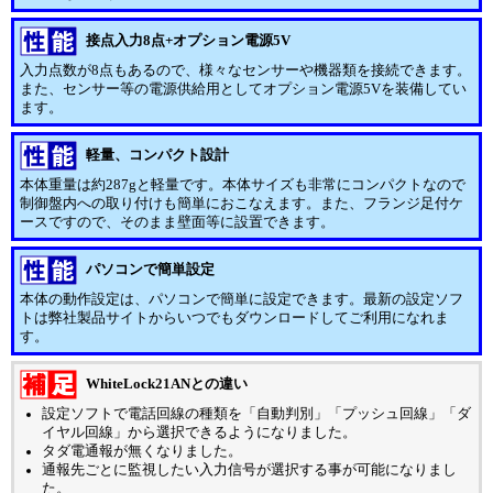
接点入力8点+オプション電源5V
入力点数が8点もあるので、様々なセンサーや機器類を接続できます。
また、センサー等の電源供給用としてオプション電源5Vを装備してい
ます。
軽量、コンパクト設計
本体重量は約287gと軽量です。本体サイズも非常にコンパクトなので
制御盤内への取り付けも簡単におこなえます。また、フランジ足付ケ
ースですので、そのまま壁面等に設置できます。
パソコンで簡単設定
本体の動作設定は、パソコンで簡単に設定できます。最新の設定ソフ
トは弊社製品サイトからいつでもダウンロードしてご利用になれま
す。
WhiteLock21ANとの違い
設定ソフトで電話回線の種類を「自動判別」「プッシュ回線」「ダ
イヤル回線」から選択できるようになりました。
タダ電通報が無くなりました。
通報先ごとに監視したい入力信号が選択する事が可能になりまし
た。