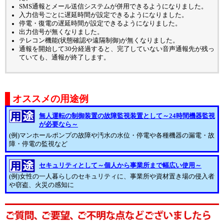
SMS通報とメール送信システムが併用できるようになりました。
入力信号ごとに遅延時間が設定できるようになりました。
停電・復電の遅延時間が設定できるようになりました。
出力信号が無くなりました。
テレコン機能(状態確認や遠隔制御)が無くなりました。
通報を開始して30分経過すると、完了していない音声通報先が残っ
ていても、通報が終了します。
オススメの用途例
無人運転の制御装置の故障監視装置として～24時間機器監視
が必要なら～
(例)マンホールポンプの故障や汚水の水位・停電や各種機器の漏電・故
障・停電の監視など
セキュリティとして～個人から事業所まで幅広い使用～
(例)女性の一人暮らしのセキュリティに、事業所や資材置き場の侵入者
や窃盗、火災の感知に