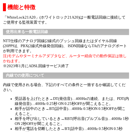
機能と特徴
「WhiteLock21A20」(ホワイトロック21A20)は一般電話回線に接続して
ご使用する監視装置です。
使用出来る一般電話回線
NTT仕様のアナログ回線[2線式のプッシュ回線またはダイヤル回線
(20PPS)]、PBX(2線式外線発信回線)、 ISDN回線ならTAのアナログポート
が利用できます。
注)モデムやターミナルアダプタなど、ルーター経由での動作保証は致し
かねます。
※2023年1月にADSL回線サービス終了
内線での使用について
内線で使用される場合、下記のすべての条件と一致するか確認してくだ
さい。
受話器を上げたとき→DT(発信音)…400Hzの連続、または、PDT(内
線発信音)…400Hz 0.25秒 ON 0.25秒OFFが聞こえること。
相手が話中のとき→BT(話中音)…400Hz 0.5秒ON 0.5秒OFFが聞こ
えること。
相手を呼び出しているとき→RBT(呼出音(プルプル音))…400Hz 1秒
ON 2秒OFFが聞こえること。
相手が電話を切断したとき→BT(話中音)…400Hz 0.5秒ON 0.5秒