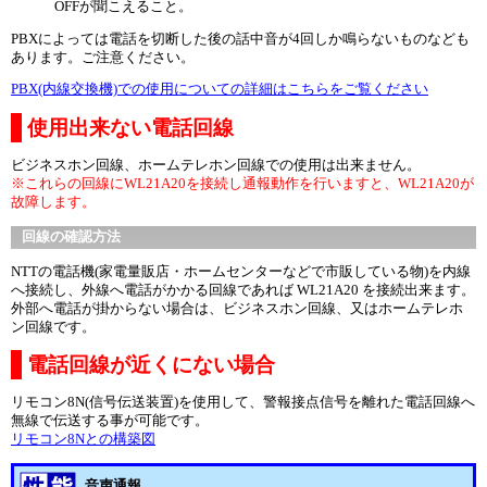
OFFが聞こえること。
PBXによっては電話を切断した後の話中音が4回しか鳴らないものなども
あります。ご注意ください。
PBX(内線交換機)での使用についての詳細はこちらをご覧ください
使用出来ない電話回線
ビジネスホン回線、ホームテレホン回線での使用は出来ません。
※これらの回線にWL21A20を接続し通報動作を行いますと、WL21A20が
故障します。
回線の確認方法
NTTの電話機(家電量販店・ホームセンターなどで市販している物)を内線
へ接続し、外線へ電話がかかる回線であれば WL21A20 を接続出来ます。
外部へ電話が掛からない場合は、ビジネスホン回線、又はホームテレホ
ン回線です。
電話回線が近くにない場合
リモコン8N(信号伝送装置)を使用して、警報接点信号を離れた電話回線へ
無線で伝送する事が可能です。
リモコン8Nとの構築図
音声通報