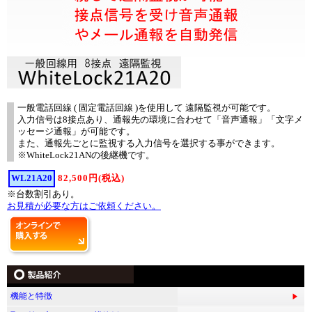
一般電話回線 ( 固定電話回線 )を使用して 遠隔監視が可能です。
入力信号は8接点あり、通報先の環境に合わせて「音声通報」「文字メ
ッセージ通報」が可能です。
また、通報先ごとに監視する入力信号を選択する事ができます。
※WhiteLock21ANの後継機です。
WL21A20
82,500円(税込)
※台数割引あり。
お見積が必要な方はご依頼ください。
オ
ン
ラ
イ
ン
で
購
機能と特徴
入