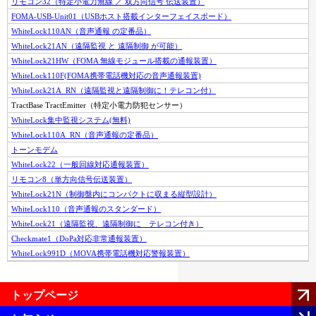
リモコン32（特定小電力無線 ／ 双方向信号 伝送装置）
FOMA-USB-Unit01（USBホスト搭載インターフェイスボード）
WhiteLock110AN（音声通報 の定番品）
WhiteLock21AN（遠隔監視 と 遠隔制御 が可能）
WhiteLock21HW（FOMA 無線モジュール搭載の通報装置）
WhiteLock110F(FOMA携帯電話機対応の音声通報装置)
WhiteLock21A_RN（遠隔監視と遠隔制御に！テレコン付）
TractBase TractEmitter（特定小電力防犯センサー）
WhiteLock集中監視システム(無料)
WhiteLock110A_RN（音声通報の定番品）
トーンモデム
WhiteLock22（一般回線対応通報装置）
リモコン8（単方向信号伝送装置）
WhiteLock21N（制御盤内にコンパクトに収まる縦型設計）
WhiteLock110（音声通報のスタンダード）
WhiteLock21（遠隔監視、遠隔制御に テレコン付き）
Checkmate1（DoPa対応非常通報装置）
WhiteLock991D（MOVA携帯電話機対応警報装置）
トップページ