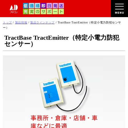
このページの本文へ
現
トップ
/
製品情報
/
製品ラインナップ
/
TractBase TractEmitter（特定小電力防犯センサ
在
ー）
の
TractBase TractEmitter（特定小電力防犯
位
センサー）
置：