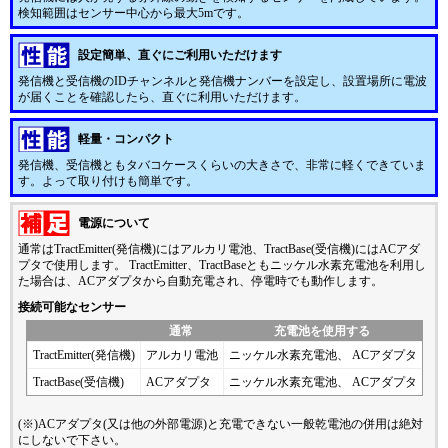
検知範囲はセンサー中心から最大5mです。
設定簡単、直ぐにご利用いただけます
発信機と受信機のIDチャンネルと発信機ナンバーを設定し、設置場所に電波
が届くことを確認したら、直ぐに利用いただけます。
軽量・コンパクト
発信機、受信機ともタバコケースくらいの大きさで、非常に軽くできていま
す。よって取り付けも簡単です。
電源について
通常はTractEmitter(発信機)にはアルカリ電池、TractBase(受信機)にはACアダ
プタで使用します。 TractEmitter、TractBaseともニッケル水素充電池を利用し
た場合は、ACアダプタから自動充電され、停電時でも動作します。
接続可能なセンサー
通常
充電池を使用する
TractEmitter(発信機)
アルカリ電池
ニッケル水素充電池、 ACアダプタ
TractBase(受信機)
ACアダプタ
ニッケル水素充電池、 ACアダプタ
(※)ACアダプタ(又は他の外部電源)と充電できない一般乾電池の併用は絶対
にしないで下さい。