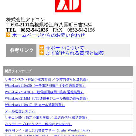
株式会社アドコン
〒690-2101島根県松江市八雲町日吉3-24
TEL 0852-54-2036
FAX 0852-54-2196
ホームページからのお問い合わせ
サポートについて
よく寄せられる質問と回答
製品ラインナップ
リモコン32N（特定小電力無線 ／ 双方向信号伝送装置）
WhiteLock110A20（一般電話回線用 4接点 通報装置）
WhiteLock21A20（一般電話回線用 8接点 通報装置）
WhiteLock21MM（LTE通信モジュール搭載の通報装置）
WhiteLock110A17（E メール通報装置）
メール送信システム
リモコン8N（特定小電力無線 ／ 単方向信号 伝送装置）
バッテリープロテクター（Battery Protector）
車両用ライト消し忘れ警告ブザー（Light_Warning_Buzz）