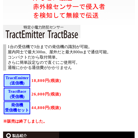
1台の受信機で3台までの発信機の識別が可能。
屋内同士で最大300m、屋外だと最大800mまで通信可能。
コンパクトだから取付簡単。
さらに簡単設定なので直ぐにご使用可。
通報にかかる通信費がかかりません
TractEmitter
18,800円(税抜)
(送信機)
TractBace
26,000円(税抜)
(受信機)
発信機
44,800円(税抜)
受信機セット
※販売は終了しました。