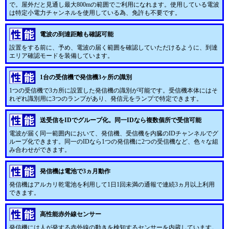
で。屋外だと見通し最大800mの範囲でご利用になれます。使用している電波
は特定小電力チャンネルを使用している為、免許も不要です。
電波の到達距離も確認可能
設置をする前に、予め、電波の届く範囲を確認していただけるように、到達
エリア確認モードを装備しています。
1台の受信機で発信機3ヶ所の識別
1つの受信機で3カ所に設置した発信機の識別が可能です。受信機本体にはそ
れぞれ識別用に3つのランプがあり、発信元をランプで特定できます。
送受信をIDでグループ化。同一IDなら複数個所で受信可能
電波が届く同一範囲内において、発信機、受信機を内臓のIDチャンネルでグ
ループ化できます。同一のIDなら1つの発信機に2つの受信機など、色々な組
み合わせができます。
発信機は電池で3ヵ月動作
発信機はアルカリ乾電池を利用して1日1回未満の通報で連続3ヵ月以上利用
できます。
高性能赤外線センサー
発信機には人が発する赤外線の動きを検知するセンサーを内蔵しています。