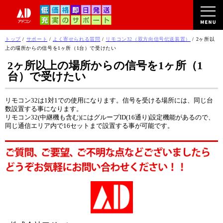
このページの本文へ
現
トップ
/
サポート
/
よく寄せられる質問
/
リモコン32（双方向信号伝送装置）
/
2ヶ所以
在
上の場所からの信号を1ヶ所（1台）で受けたい
の
2ヶ所以上の場所からの信号を1ヶ所（1
位
台）で受けたい
置：
リモコン32は1対1での使用になります。信号を受ける場所には、同じ台
数設置する事になります。
リモコン32(中継機も含む)にはグループID(16通り)設定機能があるので、
同じ通信エリア内で16セットまで設置する事が可能です。