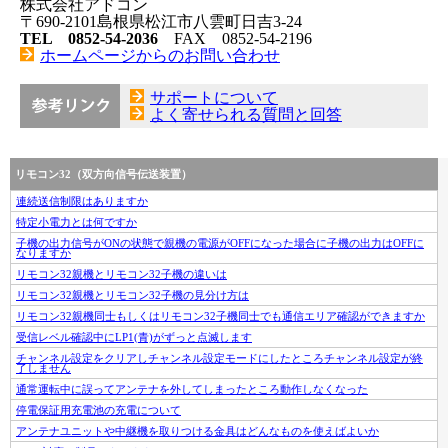
株式会社アドコン
〒690-2101島根県松江市八雲町日吉3-24
TEL 0852-54-2036
FAX 0852-54-2196
ホームページからのお問い合わせ
サポートについて
よく寄せられる質問と回答
リモコン32（双方向信号伝送装置）
連続送信制限はありますか
特定小電力とは何ですか
子機の出力信号がONの状態で親機の電源がOFFになった場合に子機の出力はOFFに
なりますか
リモコン32親機とリモコン32子機の違いは
リモコン32親機とリモコン32子機の見分け方は
リモコン32親機同士もしくはリモコン32子機同士でも通信エリア確認ができますか
受信レベル確認中にLP1(青)がずっと点滅します
チャンネル設定をクリアしチャンネル設定モードにしたところチャンネル設定が終
了しません
通常運転中に誤ってアンテナを外してしまったところ動作しなくなった
停電保証用充電池の充電について
アンテナユニットや中継機を取りつける金具はどんなものを使えばよいか