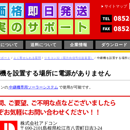
サイトマップ
文について
送料について
企業情報
ダウンロード
サポート
/
よく寄せられる質問
/
リモコン32（双方向信号伝送装置）
/
中継機を設置する場所
継機を設置する場所に電源がありません
ョンの
中継機専用ソーラーシステム
で使用が可能です。
株式会社アドコン
〒690-2101島根県松江市八雲町日吉3-24