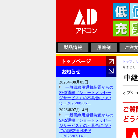
このページの本文へ
製品情報
用途例
ご注
HOME
現
トップ
/
在
りません
お
の
知
中
位
ら
2026年08月05日
置：
せ
一般回線用通報装置からの
SMS通報（ショートメッセー
オプシ
ジサービス）の不具合につい
て（2026/08/05）
2026年07月14日
一般回線用通報装置からの
SMS通報（ショートメッセー
ジサービス）の不具合につい
ての調査進捗状況
（2026/07/14）