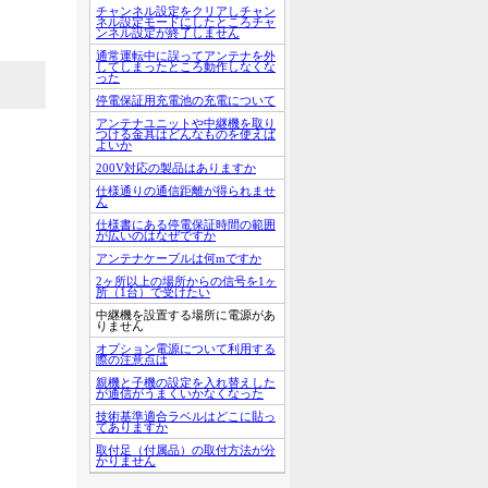
チャンネル設定をクリアしチャン
ネル設定モードにしたところチャ
ンネル設定が終了しません
通常運転中に誤ってアンテナを外
してしまったところ動作しなくな
った
停電保証用充電池の充電について
アンテナユニットや中継機を取り
つける金具はどんなものを使えば
よいか
200V対応の製品はありますか
仕様通りの通信距離が得られませ
ん
仕様書にある停電保証時間の範囲
が広いのはなぜですか
アンテナケーブルは何mですか
2ヶ所以上の場所からの信号を1ヶ
所（1台）で受けたい
中継機を設置する場所に電源があ
りません
オプション電源について利用する
際の注意点は
親機と子機の設定を入れ替えした
が通信がうまくいかなくなった
技術基準適合ラベルはどこに貼っ
てありますか
取付足（付属品）の取付方法が分
かりません