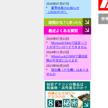
2026年07月07日
夏季休業のお知らせ
（2026/07/07）
故
障
か
最
な？
近
と
よ
2026年07月22日
思
く
Microsoft Edgeで設定ソフ
っ
あ
トがダウンロードできません
た
る
2024年11月25日
ら
質
WhiteLock21MMで通信状
問
態が不安定になります
2023年06月20日
貸出機（デモ機）はありま
せんか