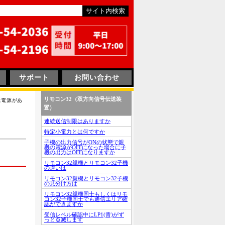
サポート
お問い合わせ
リモコン32（双方向信号伝送装
に電源があ
置）
連続送信制限はありますか
特定小電力とは何ですか
子機の出力信号がONの状態で親
機の電源がOFFになった場合に子
機の出力はOFFになりますか
リモコン32親機とリモコン32子機
の違いは
リモコン32親機とリモコン32子機
の見分け方は
リモコン32親機同士もしくはリモ
コン32子機同士でも通信エリア確
認ができますか
受信レベル確認中にLP1(青)がず
っと点滅します