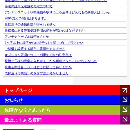
通常運転中に誤ってアンテナを外してしまったところ動作しなくなった
停電保証用充電池の充電について
アンテナユニットや中継機を取りつける金具はどんなものを使えばよいか
200V対応の製品はありますか
仕様通りの通信距離が得られません
仕様書にある停電保証時間の範囲が広いのはなぜですか
アンテナケーブルは何mですか
2ヶ所以上の場所からの信号を1ヶ所（1台）で受けたい
中継機を設置する場所に電源がありません
オプション電源について利用する際の注意点は
親機と子機の設定を入れ替えしたが通信がうまくいかなくなった
技術基準適合ラベルはどこに貼ってありますか
取付足（付属品）の取付方法が分かりません
トップページ
お知らせ
故障かな？と思ったら
最近よくある質問