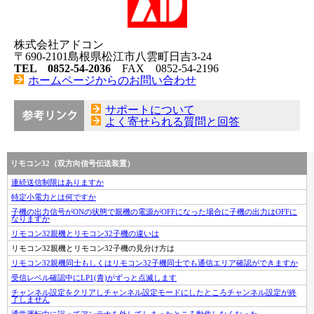
株式会社アドコン
〒690-2101島根県松江市八雲町日吉3-24
TEL 0852-54-2036
FAX 0852-54-2196
ホームページからのお問い合わせ
サポートについて
よく寄せられる質問と回答
リモコン32（双方向信号伝送装置）
連続送信制限はありますか
特定小電力とは何ですか
子機の出力信号がONの状態で親機の電源がOFFになった場合に子機の出力はOFFに
なりますか
リモコン32親機とリモコン32子機の違いは
リモコン32親機とリモコン32子機の見分け方は
リモコン32親機同士もしくはリモコン32子機同士でも通信エリア確認ができますか
受信レベル確認中にLP1(青)がずっと点滅します
チャンネル設定をクリアしチャンネル設定モードにしたところチャンネル設定が終
了しません