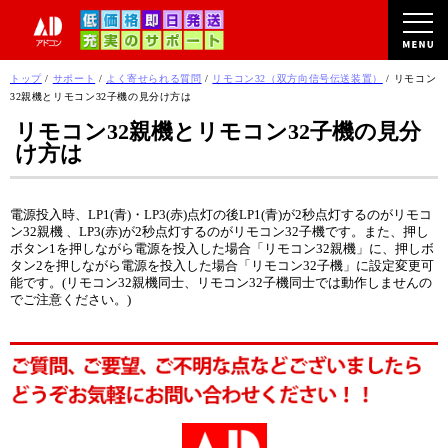
このページの本文へ
現
トップ
/
サポート
/
よく寄せられる質問
/
リモコン32（双方向信号伝送装置）
/
リモコン
在
32親機とリモコン32子機の見分け方は
の
リモコン32親機とリモコン32子機の見分
位
け方は
置：
電源投入時、LP1(青)・LP3(赤)点灯の後LP1(青)が2秒点灯するのがリモコ
ン32親機 、LP3(赤)が2秒点灯するのがリモコン32子機です。また、押し
ボタン1を押しながら電源を投入した場合「リモコン32親機」に、押しボ
タン2を押しながら電源を投入した場合「リモコン32子機」に設定変更可
能です。(リモコン32親機同士、リモコン32子機同士では動作しませんの
でご注意ください。)