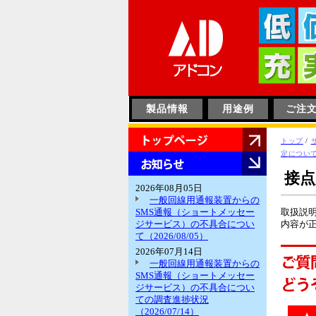
このページの本文へ
製品情報
用途例
ご注
HOME
現
トップ
/
在
定につい
お
の
知
接点
位
ら
2026年08月05日
置：
せ
一般回線用通報装置からの
SMS通報（ショートメッセー
取扱説
ジサービス）の不具合につい
内容が
て（2026/08/05）
2026年07月14日
一般回線用通報装置からの
SMS通報（ショートメッセー
ジサービス）の不具合につい
ての調査進捗状況
（2026/07/14）