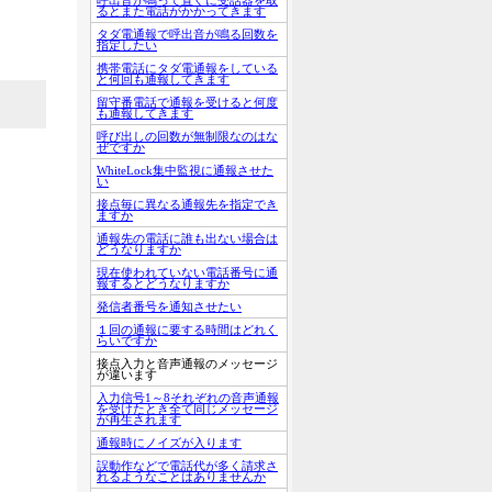
るとまた電話がかかってきます
タダ電通報で呼出音が鳴る回数を
指定したい
携帯電話にタダ電通報をしている
と何回も通報してきます
留守番電話で通報を受けると何度
も通報してきます
呼び出しの回数が無制限なのはな
ぜですか
WhiteLock集中監視に通報させた
い
接点毎に異なる通報先を指定でき
ますか
通報先の電話に誰も出ない場合は
どうなりますか
現在使われていない電話番号に通
報するとどうなりますか
発信者番号を通知させたい
１回の通報に要する時間はどれく
らいですか
接点入力と音声通報のメッセージ
が違います
入力信号1～8それぞれの音声通報
を受けたとき全て同じメッセージ
が再生されます
通報時にノイズが入ります
誤動作などで電話代が多く請求さ
れるようなことはありませんか