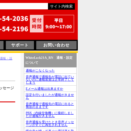
サポート
お問い合わせ
WhiteLock21A_RN 通報・設定
N 通報・設
について
通報がこなくなった
音声通報で通報先が電話に出てい
ないのに通報装置は正常終了して
しまう
ッセージ
Eメール通報は出来ますか
設定を行いましたが通報がきませ
ん
音声通報で通報先の電話に出ると
無音のままです
PBX（内線交換機）に接続しまし
たが通報がきません
音声通報を受けたとき音声メッセ
ージがすぐに再生されません
呼出音が鳴って直ぐに受話器を取