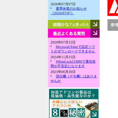
2026年07月07日
夏季休業のお知らせ
（2026/07/07）
故
障
か
最
な？
近
と
よ
2026年07月22日
思
く
Microsoft Edgeで設定ソフ
っ
あ
トがダウンロードできません
た
る
2024年11月25日
ら
質
WhiteLock21MMで通信状
問
態が不安定になります
2023年06月20日
貸出機（デモ機）はありま
せんか