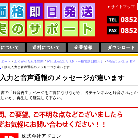
サイトマップ
文について
送料について
企業情報
ダウンロード
サポート
/
よく寄せられる質問
/
WhiteLock21A_RN（一般電話回線用）
/
WhiteLock21A_R
て
/
接点入力と音声通報のメッセージが違います
入力と音声通報のメッセージが違います
明書の「録音再生」ページをご覧になりながら、各チャンネルと録音されたメ
正しいか、再生して確認して下さい。
株式会社アドコン