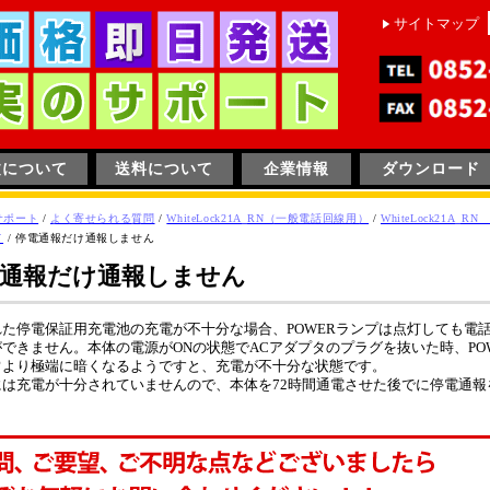
サイトマップ
文について
送料について
企業情報
ダウンロード
サポート
/
よく寄せられる質問
/
WhiteLock21A_RN（一般電話回線用）
/
WhiteLock21A_R
て
/
停電通報だけ通報しません
通報だけ通報しません
れた停電保証用充電池の充電が不十分な場合、POWERランプは点灯しても電
できません。本体の電源がONの状態でACアダプタのプラグを抜いた時、PO
常より極端に暗くなるようですと、充電が不十分な状態です。
には充電が十分されていませんので、本体を72時間通電させた後でに停電通報
。