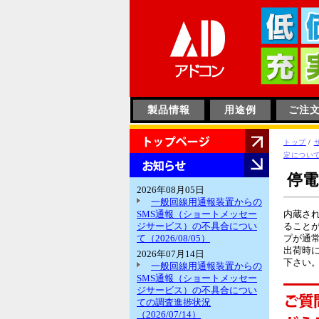
このページの本文へ
製品情報
用途例
ご注
HOME
現
トップ
/
在
定につい
お
の
知
停電
位
ら
2026年08月05日
置：
せ
一般回線用通報装置からの
SMS通報（ショートメッセー
内蔵さ
ジサービス）の不具合につい
ることが
て（2026/08/05）
プが通
出荷時
2026年07月14日
下さい
一般回線用通報装置からの
SMS通報（ショートメッセー
ジサービス）の不具合につい
ての調査進捗状況
（2026/07/14）