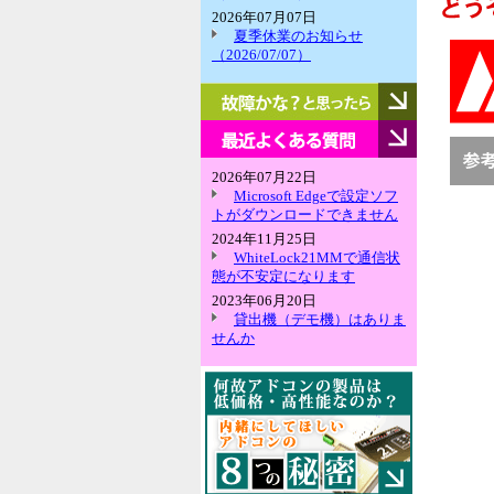
2026年07月07日
夏季休業のお知らせ
（2026/07/07）
故
障
か
最
な？
近
と
よ
2026年07月22日
思
く
Microsoft Edgeで設定ソフ
っ
あ
トがダウンロードできません
た
る
2024年11月25日
ら
質
WhiteLock21MMで通信状
問
態が不安定になります
2023年06月20日
貸出機（デモ機）はありま
せんか