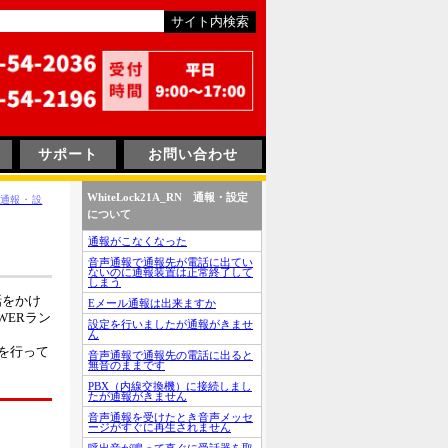
サポート
お問い合わせ
WhiteLock21A_RN 通報・設定
N 通報・設
について
通報がこなくなった
音声通報で通報先が電話に出てい
ないのに通報装置は正常終了して
しまう
話をかけ
Eメール通報は出来ますか
WERラン
設定を行いましたが通報がきませ
ん
を行って
音声通報で通報先の電話に出ると
無音のままです
PBX（内線交換機）に接続しまし
たが通報がきません
音声通報を受けたとき音声メッセ
ージがすぐに再生されません
呼出音が鳴って直ぐに受話器を取