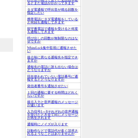
るとまた電話がかかってきます
タダ電通報で呼出音が鳴る回数を
指定したい
携帯電話にタダ電通報をしている
と何回も通報してきます
留守番電話で通報を受けると何度
も通報してきます
呼び出しの回数が無制限なのはな
ぜですか
WhiteLock集中監視に通報させた
い
接点毎に異なる通報先を指定でき
ますか
通報先の電話に誰も出ない場合は
どうなりますか
現在使われていない電話番号に通
報するとどうなりますか
発信者番号を通知させたい
１回の通報に要する時間はどれく
らいですか
接点入力と音声通報のメッセージ
が違います
入力信号1～8それぞれの音声通報
を受けたとき全て同じメッセージ
が再生されます
通報時にノイズが入ります
誤動作などで電話代が多く請求さ
れるようなことはありませんか