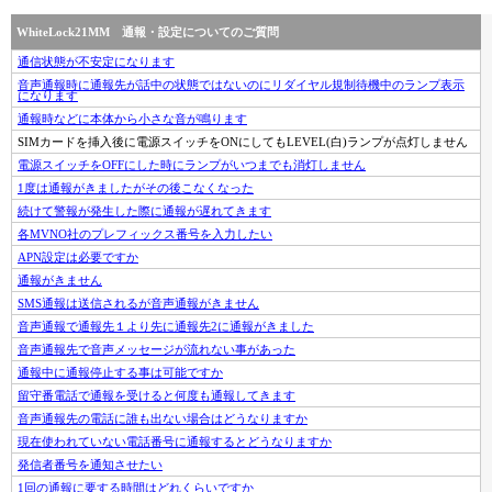
WhiteLock21MM 通報・設定についてのご質問
通信状態が不安定になります
音声通報時に通報先が話中の状態ではないのにリダイヤル規制待機中のランプ表示
になります
通報時などに本体から小さな音が鳴ります
SIMカードを挿入後に電源スイッチをONにしてもLEVEL(白)ランプが点灯しません
電源スイッチをOFFにした時にランプがいつまでも消灯しません
1度は通報がきましたがその後こなくなった
続けて警報が発生した際に通報が遅れてきます
各MVNO社のプレフィックス番号を入力したい
APN設定は必要ですか
通報がきません
SMS通報は送信されるが音声通報がきません
音声通報で通報先１より先に通報先2に通報がきました
音声通報先で音声メッセージが流れない事があった
通報中に通報停止する事は可能ですか
留守番電話で通報を受けると何度も通報してきます
音声通報先の電話に誰も出ない場合はどうなりますか
現在使われていない電話番号に通報するとどうなりますか
発信者番号を通知させたい
1回の通報に要する時間はどれくらいですか