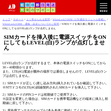
このページの本文へ
現
トップ
/
サポート
/
よく寄せられる質問
/
WhiteLock21MM（LTE通信モジュール搭載）
/
在
WhiteLock21MM 通報・設定についてのご質問
/
SIMカードを挿入後に電源スイッチを
の
ONにしてもLEVEL(白)ランプが点灯しません
位
SIMカードを挿入後に電源スイッチをON
置：
にしてもLEVEL(白)ランプが点灯しませ
ん
LEVEL(白)ランプが点灯するまで、本体の電源スイッチをONにしてから
30～40秒掛かります。
また、LTE(4G)電波が圏外の場所では通信しませんので、LEVEL(白)ラン
プは点灯しません。
1）SIMカードが正しく(差し込み方向)挿入されているか確認して下さい。
※NTTドコモのLTE(4G)回線契約されたSIMカードを挿入して下さい。
2）SIMカードのPINコードは初期値でご使用下さい。
※設定を変更した場合は、SIMカードを携帯電話機などの端末に挿入し初
期値に戻して下さい。
3）屋外用アンテナのケーブル2本を本体に接続してください。または、