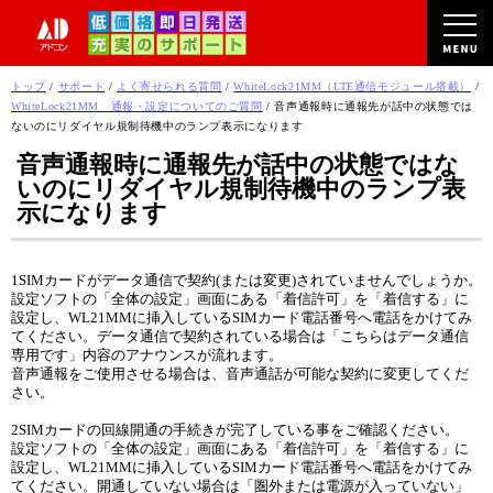
このページの本文へ
現
トップ
/
サポート
/
よく寄せられる質問
/
WhiteLock21MM（LTE通信モジュール搭載）
/
在
WhiteLock21MM 通報・設定についてのご質問
/
音声通報時に通報先が話中の状態では
の
ないのにリダイヤル規制待機中のランプ表示になります
位
音声通報時に通報先が話中の状態ではな
置：
いのにリダイヤル規制待機中のランプ表
示になります
1SIMカードがデータ通信で契約(または変更)されていませんでしょうか。
設定ソフトの「全体の設定」画面にある「着信許可」を「着信する」に
設定し、WL21MMに挿入しているSIMカード電話番号へ電話をかけてみ
てください。データ通信で契約されている場合は「こちらはデータ通信
専用です」内容のアナウンスが流れます。
音声通報をご使用させる場合は、音声通話が可能な契約に変更してくだ
さい。
2SIMカードの回線開通の手続きが完了している事をご確認ください。
設定ソフトの「全体の設定」画面にある「着信許可」を「着信する」に
設定し、WL21MMに挿入しているSIMカード電話番号へ電話をかけてみ
てください。開通していない場合は「圏外または電源が入っていない」