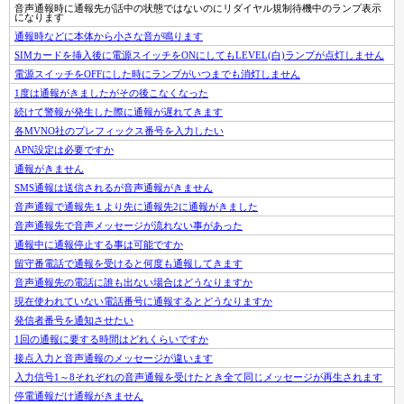
音声通報時に通報先が話中の状態ではないのにリダイヤル規制待機中のランプ表示
になります
通報時などに本体から小さな音が鳴ります
SIMカードを挿入後に電源スイッチをONにしてもLEVEL(白)ランプが点灯しません
電源スイッチをOFFにした時にランプがいつまでも消灯しません
1度は通報がきましたがその後こなくなった
続けて警報が発生した際に通報が遅れてきます
各MVNO社のプレフィックス番号を入力したい
APN設定は必要ですか
通報がきません
SMS通報は送信されるが音声通報がきません
音声通報で通報先１より先に通報先2に通報がきました
音声通報先で音声メッセージが流れない事があった
通報中に通報停止する事は可能ですか
留守番電話で通報を受けると何度も通報してきます
音声通報先の電話に誰も出ない場合はどうなりますか
現在使われていない電話番号に通報するとどうなりますか
発信者番号を通知させたい
1回の通報に要する時間はどれくらいですか
接点入力と音声通報のメッセージが違います
入力信号1～8それぞれの音声通報を受けたとき全て同じメッセージが再生されます
停電通報だけ通報がきません