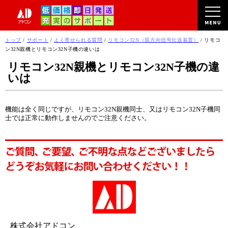
このページの本文へ
現
トップ
/
サポート
/
よく寄せられる質問
/
リモコン32N（双方向信号伝送装置）
/
リモコ
在
ン32N親機とリモコン32N子機の違いは
の
リモコン32N親機とリモコン32N子機の違
位
いは
置：
機能は全く同じですが、リモコン32N親機同士、又はリモコン32N子機同
士では正常に動作しませんのでご注意ください。
株式会社アドコン