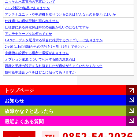
ニッケル水素電池の充電について
200V対応の製品はありますか
アンテナユニットや中継機を取りつける金具はどんなものを使えばよいか
仕様通りの通信距離が得られません
仕様書にある停電保証時間の範囲が広いのはなぜですか
アンテナケーブルは何ｍですか
LANケーブルを延長する場合に推奨するカテゴリーはありますか
2ヶ所以上の場所からの信号を1ヶ所（1台）で受けたい
中継機を設置する場所に電源がありません
オプション電源について利用する際の注意点は
親機と子機の設定を入れ替えしたが通信がうまくいかなくなった
技術基準適合ラベルはどこに貼ってありますか
トップページ
お知らせ
故障かな？と思ったら
最近よくある質問