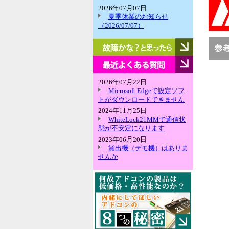
2026年07月07日
夏季休業のお知らせ
（2026/07/07）
故
障
か
最
な？
近
と
よ
2026年07月22日
思
く
Microsoft Edgeで設定ソフ
っ
あ
トがダウンロードできません
た
る
2024年11月25日
ら
質
WhiteLock21MMで通信状
問
態が不安定になります
2023年06月20日
貸出機（デモ機）はありま
せんか