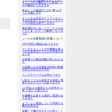
モコン32N子機同士でも受信レベ
ルの確認ができますか
受信レベル確認中にLP1(青)がず
っと点滅します
チャンネル設定をクリアしチャン
ネル設定モードにしたところチャ
ンネル設定が終了しません
通常運転中に誤ってアンテナを外
してしまったところ動作しなくな
った
ニッケル水素電池の充電について
200V対応の製品はありますか
アンテナユニットや中継機を取り
つける金具はどんなものを使えば
よいか
仕様通りの通信距離が得られませ
ん
仕様書にある停電保証時間の範囲
が広いのはなぜですか
アンテナケーブルは何ｍですか
LANケーブルを延長する場合に推
奨するカテゴリーはありますか
2ヶ所以上の場所からの信号を1ヶ
所（1台）で受けたい
中継機を設置する場所に電源があ
りません
オプション電源について利用する
際の注意点は
親機と子機の設定を入れ替えした