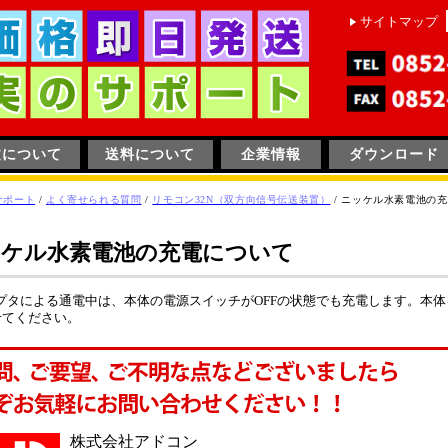
サイトマップ
文について
送料について
企業情報
ダウンロード
サポート
/
よく寄せられる質問
/
リモコン32N（双方向信号伝送装置）
/
ニッケル水素電池の充
ッケル水素電池の充電について
プタによる通電中は、本体の電源スイッチが
OFF
の状態でも充電します。本体
せてください。
株式会社アドコン