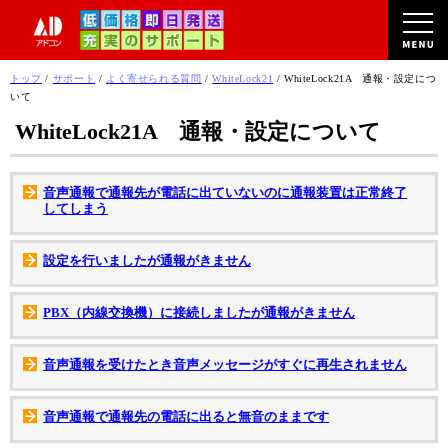
このページの本文へ
現
トップ
/
サポート
/
よく寄せられる質問
/
WhiteLock21
/
WhiteLock21A 通報・設定につ
在
いて
の
WhiteLock21A 通報・設定について
位
置：
音声通報で通報先が電話に出ていないのに通報装置は正常終了
してしまう
設定を行いましたが通報がきません
PBX（内線交換機）に接続しましたが通報がきません
音声通報を受けたとき音声メッセージがすぐに再生されません
音声通報で通報先の電話に出ると無音のままです