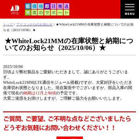
このページの本文へ
現
トップ
/
アドコンからのお知らせ
/
★WhiteLock21MMの在庫状態と納期についてのお知
在
らせ（2025/10/06）★
の
★WhiteLock21MMの在庫状態と納期につ
位
いてのお知らせ（2025/10/06）★
置：
2025/10/06
日頃より弊社製品をご愛顧いただきまして、誠にありがとうございま
す。
WhiteLock21MM(LTE通信モジュール搭載)ですが、大変好評をいただき
在庫切れ状態となりました。現在製造中でございますが、部品入庫の関
係で現在の
納期は12月上旬頃
の予定です。
大変ご迷惑をお掛けしますが、ご理解ご協力をお願いいたします。