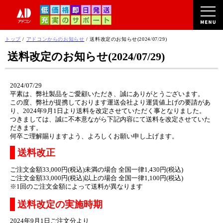
このページの本文へ
現
トップ
/
アドコンからのお知らせ
/
送料改定のお知らせ(2024/07/29)
在
送料改定のお知らせ(2024/07/29)
の
位
置：
2024/07/29
平素は、弊社製品をご愛顧いただき、誠にありがとうございます。
この度、弊社が提携しております運送会社より運賃値上げの要請があ
り、2024年9月1日より送料を改定させていただく事となりました。
つきましては、誠に不本意ながら下記内容にて送料を改定させていた
だきます。
何卒ご理解賜りますよう、よろしくお願い申し上げます。
送料改正
ご注文金額33,000円(税込)未満の場合 全国一律1,430円(税込)
ご注文金額33,000円(税込)以上の場合 全国一律1,100円(税込)
※1回のご注文金額によって送料が異なります
送料改定の実施時期
2024年9月1日ご注文分より