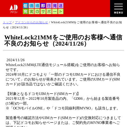
このページの本文へ
現
トップ
/
アドコンからのお知らせ
/
WhiteLock21MMをご使用のお客様へ通信不良のお知
在
らせ（2024/11/26）
の
WhiteLock21MMをご使用のお客様へ通信
位
不良のお知らせ（2024/11/26）
置：
2024/11/26
WhiteLock21MM(LTE通信モジュール搭載)をご使用のお客様へお知ら
せです。
2024年10月にドコモより「一部のドコモUIMカードにおける通信不良
について」のお知らせが発表されています。ご使用のUIMカード(SIM
カード)が該当品ではないかご確認ください。
【対象となるドコモUIMカード(SIMカード)】
2021年12月～2022年10月製造品の内、「GD06」から始まる製造番号
(15桁)の一部。
※「OCNモバイルONE」や「ドコモ回線利用MVNO」も該当します。
製造番号の確認方法やUIMカード(SIMカード)の交換対応につきまして
は、下記ドコモお知らせページまたは、ご契約先のMVNO事業者へご