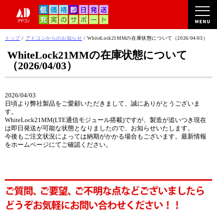
このページの本文へ
現
トップ
/
アドコンからのお知らせ
/
WhiteLock21MMの在庫状態について（2026/04/03）
在
WhiteLock21MMの在庫状態について
の
（2026/04/03）
位
置：
2026/04/03
日頃より弊社製品をご愛顧いただきまして、誠にありがとうございま
す。
WhiteLock21MM(LTE通信モジュール搭載)ですが、製造が追いつき現在
は即日発送が可能な状態となりましたので、お知らせいたします。
今後もご注文状況によっては納期がかかる場合もございます。最新情報
をホームページにてご確認ください。