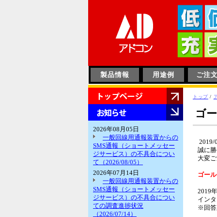
このページの本文へ
製品情報
用途例
ご注
HOME
現
トップ
/
在
お
ゴー
の
知
位
ら
2026年08月05日
置：
せ
一般回線用通報装置からの
2019/
SMS通報（ショートメッセー
誠に勝
ジサービス）の不具合につい
大変ご
て（2026/08/05）
2026年07月14日
ゴールデ
一般回線用通報装置からの
SMS通報（ショートメッセー
201
ジサービス）の不具合につい
インタ
ての調査進捗状況
※回答
（2026/07/14）