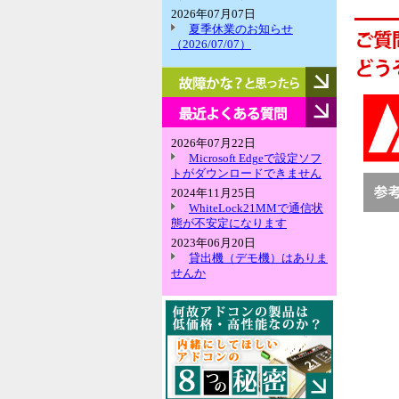
2026年07月07日
夏季休業のお知らせ
（2026/07/07）
故
障
か
最
な？
近
と
よ
2026年07月22日
思
く
Microsoft Edgeで設定ソフ
っ
あ
トがダウンロードできません
た
る
2024年11月25日
ら
質
WhiteLock21MMで通信状
問
態が不安定になります
2023年06月20日
貸出機（デモ機）はありま
せんか