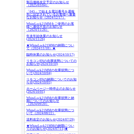
製品価格改定予定のお知らせ
（2025/03/04）
「045」で始まる電話番号を通報
先に設定されているお客様へ重要
なお知らせ（2024/12/17）
WhiteLock21MMをご使用のお客
様へ通信不良のお知らせ
（2024/11/26）
年末年始休業のお知らせ
(2024/11/26)
★WhiteLock21MMの納期につい
て（2024/11/18）★
臨時休業のお知らせ(2024/10/17)
リモコン8Nの在庫状態についての
お知らせ(2024/10/10)
WhiteLock21MMの在庫状態につ
いて(2024/10/04)
リモコン8Nの納期についてのお知
らせ(2024/10/01)
ホームページ一時停止のお知らせ
(2024/10/01)
WhiteLock21MMの在庫状態と納
期についてのお知らせ
（2024/09/20）
WhiteLock21MMの在庫状態につ
いて（2024/08/22）
送料改定のお知らせ(2024/07/29)
★WhiteLock21MMの納期につい
てのお知らせ(2024/07/11)★