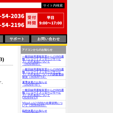
サポート
お問い合わせ
アドコンからのお知らせ
一般回線用通報装置からのSMS通
)
報（ショートメッセージサービ
ス）の不具合について
（2026/08/05）
一般回線用通報装置からのSMS通
報（ショートメッセージサービ
ス）の不具合についての調査進捗
状況（2026/07/14）
す。
夏季休業のお知らせ
（2026/07/07）
一般回線用通報装置からのSMS通
報（ショートメッセージサービ
ス）の不具合について
(2026/04/13)
WhiteLock21MMの在庫状態につ
。
いて（2026/04/03）
臨時休業のお知らせ