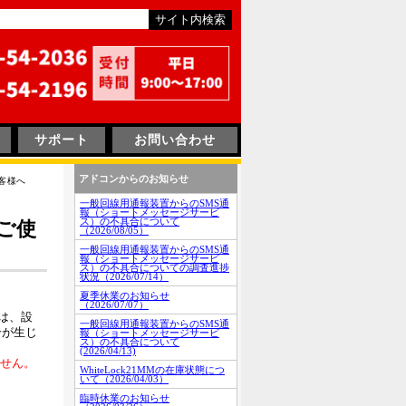
サポート
お問い合わせ
アドコンからのお知らせ
客様へ
一般回線用通報装置からのSMS通
報（ショートメッセージサービ
ス）の不具合について
ご使
（2026/08/05）
一般回線用通報装置からのSMS通
報（ショートメッセージサービ
ス）の不具合についての調査進捗
状況（2026/07/14）
夏季休業のお知らせ
（2026/07/07）
は、設
一般回線用通報装置からのSMS通
合が生じ
報（ショートメッセージサービ
ス）の不具合について
(2026/04/13)
ません。
WhiteLock21MMの在庫状態につ
いて（2026/04/03）
臨時休業のお知らせ