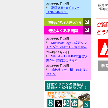
2026年07月07日
設定変
夏季休業のお知らせ
*詳細
（2026/07/07）
故
障
か
最
な？
近
と
よ
2026年07月22日
思
く
Microsoft Edgeで設定ソフ
っ
あ
トがダウンロードできません
た
る
2024年11月25日
ら
質
WhiteLock21MMで通信状
問
態が不安定になります
2023年06月20日
貸出機（デモ機）はありま
せんか