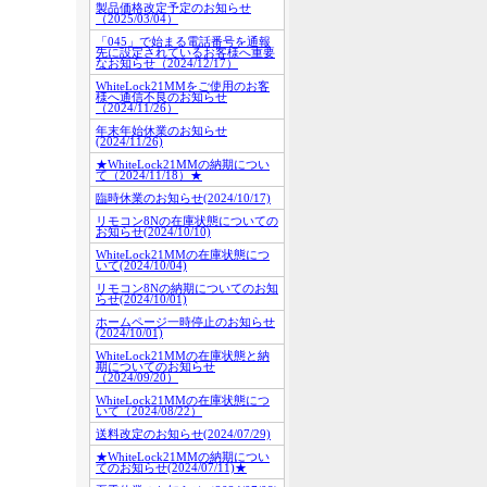
製品価格改定予定のお知らせ
（2025/03/04）
「045」で始まる電話番号を通報
先に設定されているお客様へ重要
なお知らせ（2024/12/17）
WhiteLock21MMをご使用のお客
様へ通信不良のお知らせ
（2024/11/26）
年末年始休業のお知らせ
(2024/11/26)
★WhiteLock21MMの納期につい
て（2024/11/18）★
臨時休業のお知らせ(2024/10/17)
リモコン8Nの在庫状態についての
お知らせ(2024/10/10)
WhiteLock21MMの在庫状態につ
いて(2024/10/04)
リモコン8Nの納期についてのお知
らせ(2024/10/01)
ホームページ一時停止のお知らせ
(2024/10/01)
WhiteLock21MMの在庫状態と納
期についてのお知らせ
（2024/09/20）
WhiteLock21MMの在庫状態につ
いて（2024/08/22）
送料改定のお知らせ(2024/07/29)
★WhiteLock21MMの納期につい
てのお知らせ(2024/07/11)★