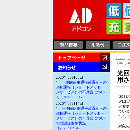
このページの本文へ
製品情報
用途例
ご注
HOME
現
トップ
/
在
（2021／
お
の
知
光回
位
ら
2026年08月05日
用さ
置：
せ
一般回線用通報装置からの
SMS通報（ショートメッセー
ジサービス）の不具合につい
2021/
て（2026/08/05）
WL2
2026年07月14日
定変更
一般回線用通報装置からの
ていま
SMS通報（ショートメッセー
*アナ
ジサービス）の不具合につい
ての調査進捗状況
対象の通
（2026/07/14）