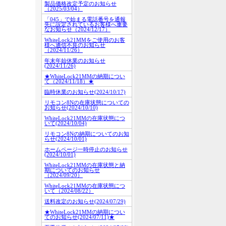
製品価格改定予定のお知らせ
（2025/03/04）
「045」で始まる電話番号を通報
先に設定されているお客様へ重要
なお知らせ（2024/12/17）
WhiteLock21MMをご使用のお客
様へ通信不良のお知らせ
（2024/11/26）
年末年始休業のお知らせ
(2024/11/26)
★WhiteLock21MMの納期につい
て（2024/11/18）★
臨時休業のお知らせ(2024/10/17)
リモコン8Nの在庫状態についての
お知らせ(2024/10/10)
WhiteLock21MMの在庫状態につ
いて(2024/10/04)
リモコン8Nの納期についてのお知
らせ(2024/10/01)
ホームページ一時停止のお知らせ
(2024/10/01)
WhiteLock21MMの在庫状態と納
期についてのお知らせ
（2024/09/20）
WhiteLock21MMの在庫状態につ
いて（2024/08/22）
送料改定のお知らせ(2024/07/29)
★WhiteLock21MMの納期につい
てのお知らせ(2024/07/11)★