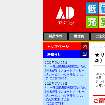
このページの本文へ
製品情報
用途例
ご注
HOME
現
トップ
/
在
お
★リ
の
知
28）
位
ら
2026年08月05日
置：
せ
一般回線用通報装置からの
SMS通報（ショートメッセー
2021/
ジサービス）の不具合につい
本日、
て（2026/08/05）
定です
2026年07月14日
大変ご
一般回線用通報装置からの
SMS通報（ショートメッセー
ジサービス）の不具合につい
ての調査進捗状況
（2026/07/14）