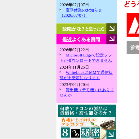
2026年07月07日
夏季休業のお知らせ
（2026/07/07）
故
障
か
最
な？
近
と
よ
2026年07月22日
思
く
Microsoft Edgeで設定ソフ
っ
あ
トがダウンロードできません
た
る
2024年11月25日
ら
質
WhiteLock21MMで通信状
問
態が不安定になります
2023年06月20日
貸出機（デモ機）はありま
せんか