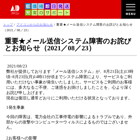
このページの本文へ
現
トップ
/
アドコンからのお知らせ
/
重要★メール送信システム障害のお詫びとお知らせ
在
（2021／08／23）
の
重要★メール送信システム障害のお詫び
位
とお知らせ（2021／08／23）
置：
2021/08/23
弊社が提供しております「メール送信システム」が、8月21日(土)13時
頃~8月23日(月)14時13分頃まで
システム障害により、サービスをご利
用いただけない事象が発生いたしました。サービスをご利用のお客様
には、多大なるご不便、ご迷惑をお掛けしましたことを、心より深く
お詫び申し上げます。
現在は復旧し通常どおりにご利用いただける状況となっております。
1発生事象
今回の障害は、電力会社の工事停電の影響によるトラブルであり、外
部からの攻撃やコンピューターウィルスによるものではございませ
ん。
2
お客様への影響