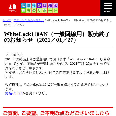
このページの本文へ
現
トップ
/
アドコンからのお知らせ
/
WhiteLock110AN（一般回線用）販売終了のお知らせ
在
（2021／01／27）
の
WhiteLock110AN（一般回線用）販売終了
位
のお知らせ（2021／01／27）
置：
2021/01/27
2015年の発売よりご愛顧頂いております『WhiteLock110AN(一般回線
用)』ですが、在庫品が完売しましたので、2021年1月27日をもって販
売を終了させて頂きます。
大変申し訳ございませんが、何卒ご理解賜りますようお願い申し上げ
ます。
後継機種は『WhiteLock110A20(一般回線用 4接点 遠隔監視)』になり
ます。
製品ページ
を参照ください。